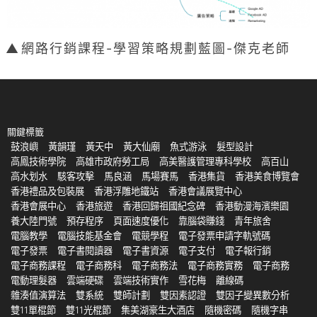
網路行銷課程-學習策略規劃藍圖-傑克老師
關鍵標籤
鼓浪嶼
黃韻瑾
黃天中
黃大仙廟
魚式游泳
髮型設計
高鳳技術學院
高雄市政府勞工局
高美醫護管理專科學校
高百山
高水划水
駭客攻擊
馬良涵
馬場賽馬
香港集貨
香港美食博覽會
香港禮品及包裝展
香港浮雕地鐵站
香港會議展覽中心
香港會展中心
香港旅遊
香港回歸祖國紀念碑
香港動漫海濱樂園
養大陸門號
預存程序
頁面速度優化
靠腦袋賺錢
青年旅舍
電腦教學
電腦技能基金會
電競學程
電子發票申請字軌號碼
電子發票
電子書閱讀器
電子書資源
電子支付
電子報行銷
電子商務課程
電子商務科
電子商務法
電子商務實務
電子商務
電動理髮器
雲端硬碟
雲端技術實作
雪花梅
離線碼
雜湊值演算法
雙系統
雙師計劃
雙因素認證
雙因子變異數分析
雙11單棍節
雙11光棍節
集美湖豪生大酒店
隨機密碼
隨機字串