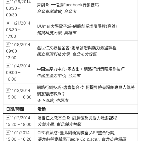
11/26/2014
青創會-十倍速Facebook行銷技巧
06:30 –
台北青創總會, 台北市
09:30
11/21/2014
UUmall大學電子城-網路創業培訓課程(高雄)
08:30 –
輔英科技大學, 高雄市
17:00
11/18/2014
溫世仁文教基金會-創意發想與腦力激盪課程
09:00 –
國立臺灣科技大學, 台北市大安區
12:00
11/14/2014
中國生產力中心-零支出，網路行銷策略規劃技巧
09:00 –
中國生產力中心, 台北市
16:00
網路行銷技巧-虛實整合-如何提昇臉書粉絲專頁人氣將
11/13/2014
網友變成客戶？
15:00 – 16:30
天下奇冰, 中壢市
日期/時間
活動
11/12/2014
溫世仁文教基金會-創意發想與腦力激盪課程
15:20 – 18:00
大葉大學, 彰化縣大村鄉
11/11/2014
CPC資策會-臺北創新實驗室[APP整合行銷]
15:00 – 16:20
臺北創新實驗室(Taipie Co place), 台北市內湖區