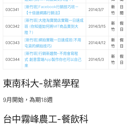
[新竹班]Facebook行銷技巧班－
新
日
03C341
2014/3/7
【十倍速網路行銷法】
竹
間
[新竹班]大陸淘寶開店實戰一日速成
新
假
03C342
班 (你知道如何將MIT商品賣到大
2014/3/15
竹
日
陸？)
[新竹班]網拍實戰一日速成班(不用
新
假
03C343
2014/4/12
屯貨的網拍技巧)
竹
日
[新竹班]行銷新趨勢–不用會寫程
新
假
03C344
式 創意雲端App製作你也可以自己
2014/5/3
竹
日
來
東南科大-就業學程
9月開始，為期18週
台中霧峰農工-餐飲科