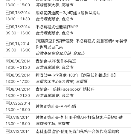
13:00 – 15:00
高雄醫學大學, 高雄市
09/18/2014
網路開店速成－3小時建立銷售型網站
18:30 – 21:30
台北青創總會, 台北市
09/15/2014
不必寫程式也能製作APP
09:30 – 16:30
台北青創總會, 台北市
[電腦教室]行銷新趨勢–不必寫程式 創意雲端App製作
09/11/2014
你也可以自己來
09:00 – 16:00
自強基金會台北分部, 台北市
08/06/2014
青創會-APP製作進階班
18:30 – 21:30
台北青創總會, 台北市
08/05/2014
經濟部中小企業處-103年【創業知能養成計畫】
13:00 – 17:00
三重勞工中心801教室, 三重區
08/04/2014
青創會-十倍速Facebook行銷技巧
18:30 – 21:30
台北青創總會, 台北市
07/25/2014
數位關懷計畫-APP行銷
13:00 – 16:00
07/18/2014
數位關懷計畫-如何用手機APP打造與客戶最短距離
13:00 – 16:00
高雄勞工局, 高雄市
07/12/2014
南科產學協會-使用免費部落格平台製作商業網站