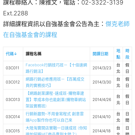
課程聯絡人：陳雅文，電話：02-3322-3139
Ext.2288
詳細課程資訊以自強基金會公告為主：
傑克老師
在自強基金會的課程
地
時
代碼↓
課程名稱
開課日期
點
段
Facebook行銷技巧班－【十倍速網
台
假
03C011
2014/3/23
路行銷法】
北
日
網路行銷必修應用班－【百萬成交
台
假
03C012
2014/3/30
頁的實務技巧】
北
日
【網路創業課程-速成班-購物車建
台
假
03C013
置】零成本你也能創業(購物車網站
2014/4/26
北
日
架設實務班)
行銷新趨勢–不用會寫程式 創意雲
台
日
03C014
2014/4/10
端App製作你也可以自己來
北
間
大陸淘寶開店實戰一日速成班 (你知
台
日
03C015
2014/4/18
道如何將MIT商品賣到大陸？)
北
間