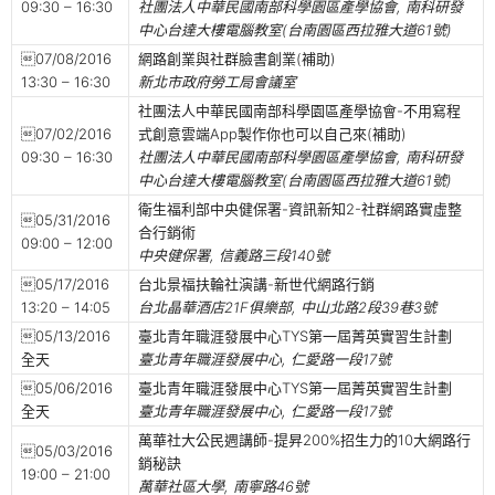
09:30 – 16:30
社團法人中華民國南部科學園區產學協會, 南科研發
中心台達大樓電腦教室(台南園區西拉雅大道61號)
07/08/2016
網路創業與社群臉書創業(補助)
13:30 – 16:30
新北市政府勞工局會議室
社團法人中華民國南部科學園區產學協會-不用寫程
07/02/2016
式創意雲端App製作你也可以自己來(補助)
09:30 – 16:30
社團法人中華民國南部科學園區產學協會, 南科研發
中心台達大樓電腦教室(台南園區西拉雅大道61號)
衛生福利部中央健保署-資訊新知2-社群網路實虛整
05/31/2016
合行銷術
09:00 – 12:00
中央健保署, 信義路三段140號
05/17/2016
台北景福扶輪社演講-新世代網路行銷
13:20 – 14:05
台北晶華酒店21F俱樂部, 中山北路2段39巷3號
05/13/2016
臺北青年職涯發展中心TYS第一屆菁英實習生計劃
全天
臺北青年職涯發展中心, 仁愛路一段17號
05/06/2016
臺北青年職涯發展中心TYS第一屆菁英實習生計劃
全天
臺北青年職涯發展中心, 仁愛路一段17號
萬華社大公民週講師-提昇200%招生力的10大網路行
05/03/2016
銷秘訣
19:00 – 21:00
萬華社區大學, 南寧路46號