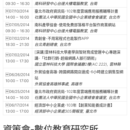
09:30 – 16:30
南科研發中心台達大樓電腦教室, 台南
07/10/2014
臺北市政府資訊局-102年度雲端應用服務輔導計畫
14:00 – 16:00
社團法人中華民國全國中小企業總會會議室, 台北市
07/05/2014
南科產學協會-使用免費部落格平台製作商業網站
09:30 – 16:30
南科研發中心台達大樓電腦教室, 台南
07/02/2014
青創會-不用寫程式也能製作APP
18:30 – 21:30
台北青創總會, 台北市
[演講]雲林科技大學產學與智財育成營運中心專題演
07/02/2014
講-「社群行銷-超級網路人脈行銷術」
13:00 – 17:30
國立雲林科技大學 國際會議廳2樓(AC 222), 雲林縣
外貿協會高雄-跨國網路開店速成-6小時建立銷售型網
06/26/2014
站
10:00 – 17:00
外貿協會高雄辨事處, 高雄市
06/25/2014
臺北市政府資訊局-102年度雲端應用服務輔導計畫
14:00 – 16:00
社團法人中華民國全國中小企業總會會議室, 台北市
06/17/2014
經濟部中小企業處-103年【創業知能養成計畫】
13:00 – 17:00
經濟部中小企業處305簡報室, 臺北市
資策會-數位教育研究所