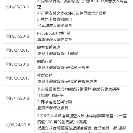
3)用網路行銷工具辦活動-手機QRCode票卷及入場管
11/05/2016
理
4)行動支付之食衣住行及休閒娛樂之應用
5)熱門手機直播應用
台北城市大學企管系
FaceBook社群行銷
11/04/2016
嘉南藥理大學外文系
顧客關係管理
10/24/2016
東吳大學資管系-大學部
網路行銷
10/21/2016
東吳大學資管系-研究所一般生
社群商務
10/20/2016
東吳大學資管系-研究所在職專班生
身心障礙團體培力網路行銷課程-網路行銷大邁進
1)網路行銷秘訣
10/14/2016
2)部落客經營與行銷
臺南市政府社會局
2016台北國際連鎖加盟大展-秋季展創業講堂-【一堂
價值 100 萬的創業課】(演講)
09/24/2016
社團法人台灣連鎖加盟促進協會, 台北世貿一館 連鎖