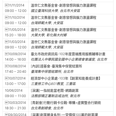
11/11/2014
溫世仁文教基金會-創意發想與腦力激盪課程
09:00 – 12:00
國立臺灣科技大學, 台北市大安區
11/10/2014
溫世仁文教基金會-創意發想與腦力激盪課程
09:00 – 12:00
台灣師範大學, 大安區
11/05/2014
溫世仁文教基金會-創意發想與腦力激盪課程
15:20 – 18:00
大葉大學, 彰化縣大村鄉
11/03/2014
溫世仁文教基金會-創意發想與腦力激盪課程
09:00 – 12:00
台灣師範大學, 大安區
10/09/2014
臺北市政府資訊局-102年度雲端應用服務輔導計畫
14:00 – 16:00
社團法人中華民國全國中小企業總會會議室, 台北市
10/08/2014
[內訓]證基會-臺灣集中保管結算所
17:40 – 20:40
臺灣集中保管結算所, 台北市
10/07/2014
經濟部中小企業處-103年【創業知能養成計畫】
13:00 – 17:00
三重勞工中心801教室, 三重區
10/06/2014
[演講]一指就能當老闆-網路創業
09:00 – 11:00
法務部矯正署新店戒治所, 新北市
10/03/2014
[青創會]行動行銷卡位戰-導購+虛實整合行銷術
18:30 – 21:30
台北青創總會, 台北市
09/30/2014
[演講]創業暖身系列-一堂價值100萬的創業課