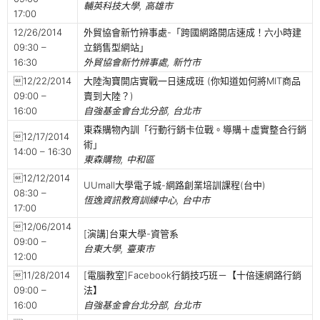
輔英科技大學, 高雄市
17:00
12/26/2014
外貿協會新竹辨事處-「跨國網路開店速成！六小時建
09:30 –
立銷售型網站」
16:30
外貿協會新竹辨事處, 新竹市
12/22/2014
大陸淘寶開店實戰一日速成班 (你知道如何將MIT商品
09:00 –
賣到大陸？)
16:00
自強基金會台北分部, 台北市
東森購物內訓「行動行銷卡位戰。導購＋虛實整合行銷
12/17/2014
術」
14:00 – 16:30
東森購物, 中和區
12/12/2014
UUmall大學電子城-網路創業培訓課程(台中)
08:30 –
恆逸資訊教育訓練中心, 台中市
17:00
12/06/2014
[演講]台東大學-資管系
09:00 –
台東大學, 臺東市
12:00
11/28/2014
[電腦教室]Facebook行銷技巧班－【十倍速網路行銷
09:00 –
法】
16:00
自強基金會台北分部, 台北市