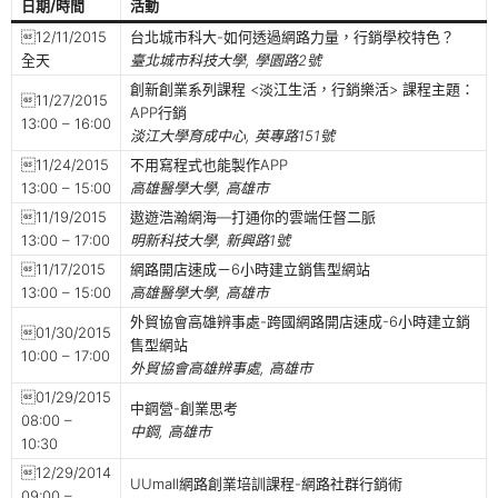
日期/時間
活動
12/11/2015
台北城市科大-如何透過網路力量，行銷學校特色？
全天
臺北城市科技大學, 學園路2號
創新創業系列課程 <淡江生活，行銷樂活> 課程主題：
11/27/2015
APP行銷
13:00 – 16:00
淡江大學育成中心, 英專路151號
11/24/2015
不用寫程式也能製作APP
13:00 – 15:00
高雄醫學大學, 高雄市
11/19/2015
遨遊浩瀚網海—打通你的雲端任督二脈
13:00 – 17:00
明新科技大學, 新興路1號
11/17/2015
網路開店速成－6小時建立銷售型網站
13:00 – 15:00
高雄醫學大學, 高雄市
外貿協會高雄辨事處-跨國網路開店速成-6小時建立銷
01/30/2015
售型網站
10:00 – 17:00
外貿協會高雄辨事處, 高雄市
01/29/2015
中鋼營-創業思考
08:00 –
中鋼, 高雄市
10:30
12/29/2014
UUmall網路創業培訓課程-網路社群行銷術
09:00 –