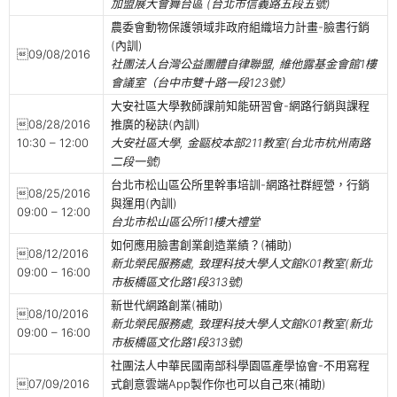
加盟展大會舞台區 (台北市信義路五段五號)
農委會動物保護領域非政府組織培力計畫-臉書行銷
(內訓)
09/08/2016
社團法人台灣公益團體自律聯盟, 維他露基金會館1樓
會議室（台中市雙十路一段123號）
大安社區大學教師課前知能研習會-網路行銷與課程
08/28/2016
推廣的秘訣(內訓)
10:30 – 12:00
大安社區大學, 金甌校本部211教室(台北市杭州南路
二段一號)
台北市松山區公所里幹事培訓-網路社群經營，行銷
08/25/2016
與運用(內訓)
09:00 – 12:00
台北市松山區公所11樓大禮堂
如何應用臉書創業創造業績？(補助)
08/12/2016
新北榮民服務處, 致理科技大學人文館K01教室(新北
09:00 – 16:00
市板橋區文化路1段313號)
新世代網路創業(補助)
08/10/2016
新北榮民服務處, 致理科技大學人文館K01教室(新北
09:00 – 16:00
市板橋區文化路1段313號)
社團法人中華民國南部科學園區產學協會-不用寫程
07/09/2016
式創意雲端App製作你也可以自己來(補助)