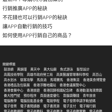
行銷推廣APP的秘訣
不花錢也可以行銷APP的秘訣
讓APP自動行銷的技巧
如何使用APP行銷自己的商品？
關鍵標籤
鼓浪嶼
黃韻瑾
黃天中
黃大仙廟
魚式游泳
髮型設計
高鳳技術學院
高雄市政府勞工局
高美醫護管理專科學校
高百山
高水划水
駭客攻擊
馬良涵
馬場賽馬
香港集貨
香港美食博覽會
香港禮品及包裝展
香港浮雕地鐵站
香港會議展覽中心
香港會展中心
香港旅遊
香港回歸祖國紀念碑
香港動漫海濱樂園
養大陸門號
預存程序
頁面速度優化
靠腦袋賺錢
青年旅舍
電腦教學
電腦技能基金會
電競學程
電子發票申請字軌號碼
電子發票
電子書閱讀器
電子書資源
電子支付
電子報行銷
電子商務課程
電子商務科
電子商務法
電子商務實務
電子商務