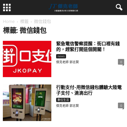
Home
標籤
微信錢包
標籤: 微信錢包
緊急電信警察提醒：街口裡有錢
的，趕緊打開這個開關！
news
傑克老師 郭志賢
0
行動支付-用微信錢包體驗大陸電
子支付、滴滴出行
數位生活
傑克老師 郭志賢
0