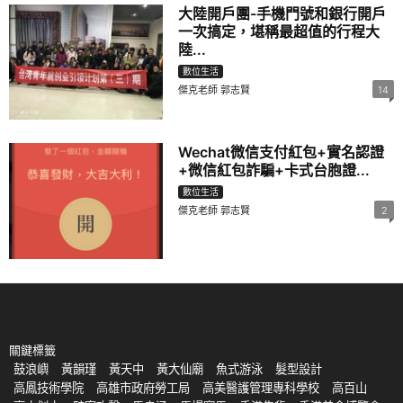
大陸開戶團-手機門號和銀行開戶
一次搞定，堪稱最超值的行程大
陸...
數位生活
傑克老師 郭志賢
14
Wechat微信支付紅包+實名認證
+微信紅包詐騙+卡式台胞證...
數位生活
傑克老師 郭志賢
2
關鍵標籤
鼓浪嶼
黃韻瑾
黃天中
黃大仙廟
魚式游泳
髮型設計
高鳳技術學院
高雄市政府勞工局
高美醫護管理專科學校
高百山