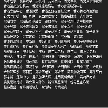
高水划水
駭客攻擊
馬良涵
馬場賽馬
香港集貨
香港美食博覽會
香港禮品及包裝展
香港浮雕地鐵站
香港會議展覽中心
香港會展中心
香港旅遊
香港回歸祖國紀念碑
香港動漫海濱樂園
養大陸門號
預存程序
頁面速度優化
靠腦袋賺錢
青年旅舍
電腦教學
電腦技能基金會
電競學程
電子發票申請字軌號碼
電子發票
電子書閱讀器
電子書資源
電子支付
電子報行銷
電子商務課程
電子商務科
電子商務法
電子商務實務
電子商務
電動理髮器
雲端硬碟
雲端技術實作
雪花梅
離線碼
雜湊值演算法
雙系統
雙師計劃
雙因素認證
雙因子變異數分析
雙11單棍節
雙11光棍節
集美湖豪生大酒店
隨機密碼
隨機字串
隨機創意法
陳金福號
陳菊
陳苗兒老師
陳苗兒
陳燕孟老師
陳燕孟
陳滄江
陳政圻
阿里旺旺
阿里媽媽
防駭客
防藍光眼鏡
防信用卡被盗
開放資料
長江發電廠
長庚醫院
長尾關鍵字
錢盾掃描認證
鉅記手信
金門酒廠
金門貢糖
金門小三通
金貢糖
金融管理系
鄭羽庭
鄭永寧老師
鄭永寧
郵政物流園區
郵件平台
郭志賢
運動中心
連鎖加盟大展
通用資料保護法
農特產商城
農民網路行銷
辨公室自動化
辨公室整理術
輕易豐盛詐騙
輕易豐盛
身障團體培力
跨領域
跨境電商