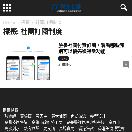
Home
標籤
社團訂閱制度
標籤: 社團訂閱制度
臉書社團付費訂閱，看看哪些類
別可以優先獲得新功能
news
新聞報報
0
關鍵標籤
鼓浪嶼
黃韻瑾
黃天中
黃大仙廟
魚式游泳
髮型設計
高鳳技術學院
高雄市政府勞工局
高美醫護管理專科學校
高百山
高水划水
駭客攻擊
馬良涵
馬場賽馬
香港集貨
香港美食博覽會