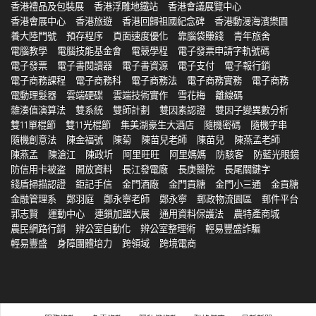
香港禮品及包裝展
香港浮雕地鐵站
香港會議展覽中心
香港會展中心
香港旅遊
香港回歸祖國紀念碑
香港動漫海濱樂園
養大陸門號
預存程序
頁面速度優化
靠腦袋賺錢
青年旅舍
電腦教學
電腦技能基金會
電競學程
電子發票申請字軌號碼
電子發票
電子書閱讀器
電子書資源
電子支付
電子報行銷
電子商務課程
電子商務科
電子商務法
電子商務實務
電子商務
電動理髮器
雲端硬碟
雲端技術實作
雪花梅
離線碼
雜湊值演算法
雙系統
雙師計劃
雙因素認證
雙因子變異數分析
雙11單棍節
雙11光棍節
集美湖豪生大酒店
隨機密碼
隨機字串
隨機創意法
陳金福號
陳菊
陳苗兒老師
陳苗兒
陳燕孟老師
陳燕孟
陳滄江
陳政圻
阿里旺旺
阿里媽媽
防駭客
防藍光眼鏡
防信用卡被盗
開放資料
長江發電廠
長庚醫院
長尾關鍵字
錢盾掃描認證
鉅記手信
金門酒廠
金門貢糖
金門小三通
金貢糖
金融管理系
鄭羽庭
鄭永寧老師
鄭永寧
郵政物流園區
郵件平台
郭志賢
運動中心
連鎖加盟大展
通用資料保護法
農特產商城
農民網路行銷
辨公室自動化
辨公室整理術
輕易豐盛詐騙
輕易豐盛
身障團體培力
跨領域
跨境電商