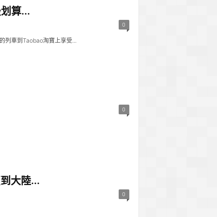
算...
0
到Taobao淘寶上享受...
0
大陸...
0