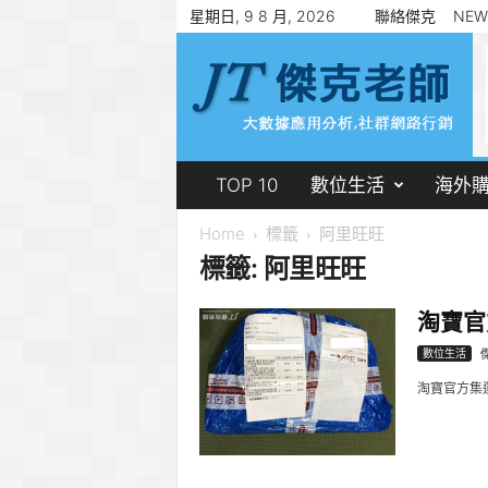
星期日, 9 8 月, 2026
聯絡傑克
NEW
傑
克
老
師
郭
志
賢
TOP 10
數位生活
海外
Home
標籤
阿里旺旺
標籤: 阿里旺旺
淘寶官
數位生活
淘寶官方集