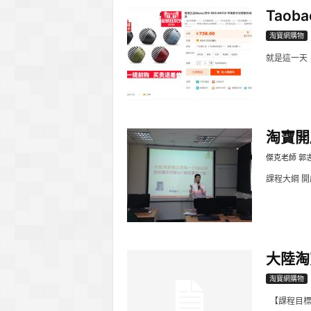
Tao
淘寶網購物
就是這一天，
淘寶開
傑克老師 郭
課程大綱 開
大陸淘
淘寶網購物
【課程目標