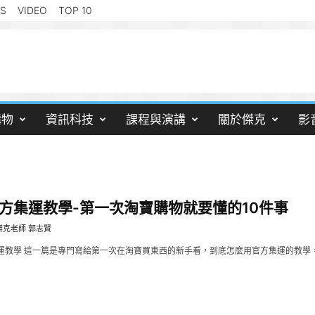
S
VIDEO
TOP 10
購物
資訊科技
課程與演講
關於傑克
影
方集運教學-第一次淘寶購物就要懂的10件事
傑克老師 郭志賢
運教學 這一篇是專門寫給第一次在淘寶買東西的新手看，到底怎麼用官方集運的教學，只