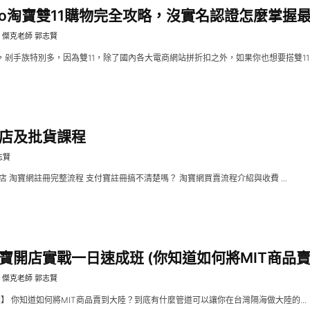
bao淘寶雙11購物完全攻略，沒實名認證怎麼掌握最划
傑克老師 郭志賢
剁手族特別多，因為雙11，除了國內各大電商網站拼折扣之外，如果你也想要搭雙11的列車
店及批貨課程
志賢
店 淘寶網註冊完整流程 支付寶註冊搞不清楚嗎？ 淘寶網買賣流程介紹與收費 ...
寶開店實戰一日速成班 (你知道如何將MIT商品賣到
傑克老師 郭志賢
】 你知道如何將MIT商品賣到大陸？到底有什麼管道可以讓你在台灣隔海做大陸的...