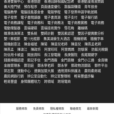
香港會展中心
香港旅遊
香港回歸祖國紀念碑
香港動漫海濱樂園
養大陸門號
預存程序
頁面速度優化
靠腦袋賺錢
青年旅舍
電腦教學
電腦技能基金會
電競學程
電子發票申請字軌號碼
電子發票
電子書閱讀器
電子書資源
電子支付
電子報行銷
電子商務課程
電子商務科
電子商務法
電子商務實務
電子商務
電動理髮器
雲端硬碟
雲端技術實作
雪花梅
離線碼
雜湊值演算法
雙系統
雙師計劃
雙因素認證
雙因子變異數分析
雙11單棍節
雙11光棍節
集美湖豪生大酒店
隨機密碼
隨機字串
隨機創意法
陳金福號
陳菊
陳苗兒老師
陳苗兒
陳燕孟老師
陳燕孟
陳滄江
陳政圻
阿里旺旺
阿里媽媽
防駭客
防藍光眼鏡
防信用卡被盗
開放資料
長江發電廠
長庚醫院
長尾關鍵字
錢盾掃描認證
鉅記手信
金門酒廠
金門貢糖
金門小三通
金貢糖
金融管理系
鄭羽庭
鄭永寧老師
鄭永寧
郵政物流園區
郵件平台
郭志賢
運動中心
連鎖加盟大展
通用資料保護法
農特產商城
農民網路行銷
辨公室自動化
辨公室整理術
輕易豐盛詐騙
輕易豐盛
身障團體培力
跨領域
跨境電商
服務條款
免責條款
隱私權條款
聯絡傑克
最新新聞