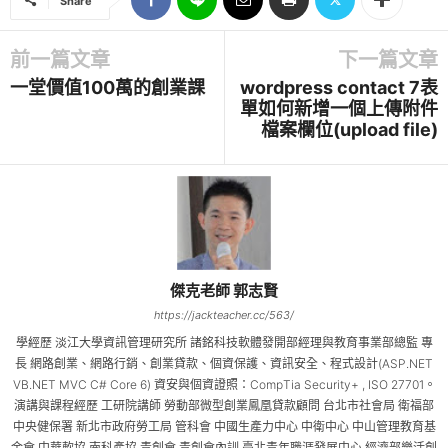
Share
前一篇文章
下一篇文章
一堂價值100萬的創業課
wordpress contact 7表
單如何新增一個上傳附件
檔案欄位(upload file)
傑克老師 郭志賢
https://jackteacher.cc/563/
學經歷 淡江大學資訊管理研究所 諸銘科技軟體發開部經理與教育事業部總監 專
長 網路創業、網路行銷、創業貸款、個資保護、資訊安全、程式設計(ASP.NET
VB.NET MVC C# Core 6) 資安與個資證照：CompTia Security+ , ISO 27701。
演講與課程經歷 工研院講師 勞動部微型創業鳳凰貸款顧問 台北市社會局 衛福部
中央健保署 新北市政府勞工局 管科會 中國生產力中心 中衛中心 中山管理教育基
金會 中華軟協 南科產協 青創會 青創會內訓 臺北青年職涯發展中心 經濟部樂活創