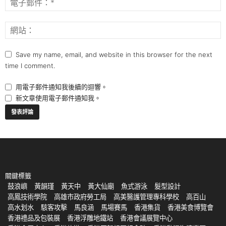
Save my name, email, and website in this browser for the next
time I comment.
用電子郵件通知我後續的迴響。
新文章使用電子郵件通知我。
關鍵標籤
鼓浪嶼
黃韻瑾
黃天中
黃大仙廟
魚式游泳
髮型設計
高鳳技術學院
高雄市政府勞工局
高美醫護管理專科學校
高百山
高水划水
駭客攻擊
馬良涵
馬場賽馬
香港集貨
香港美食博覽會
香港禮品及包裝展
香港浮雕地鐵站
香港會議展覽中心