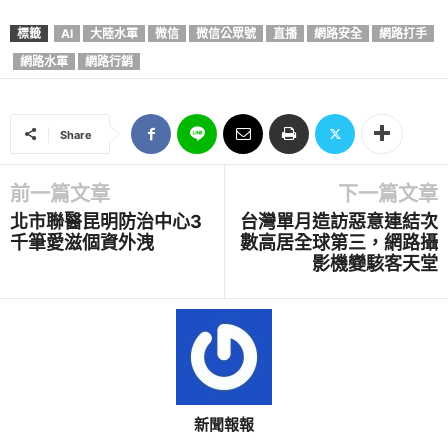
標籤
AI
大陸水軍
微信
微信公眾號
直播
網路安全
網路打手
網路水軍
網路行銷
Share
前一篇文章
下一篇文章
北市聯醫昆明防治中心3
台灣單月造訪惡意連結次
千筆愛滋個資外洩
數高居全球第三，網路攝
影機變駭客天堂
新聞報報