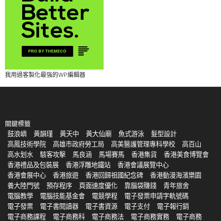
我用過客製化最強的WP編輯器
關鍵標籤
鼓浪嶼
黃韻瑾
黃天中
黃大仙廟
魚式游泳
髮型設計
高鳳技術學院
高雄市政府勞工局
高美醫護管理專科學校
高百山
高水划水
駭客攻擊
馬良涵
馬場賽馬
香港集貨
香港美食博覽會
香港禮品及包裝展
香港浮雕地鐵站
香港會議展覽中心
香港會展中心
香港旅遊
香港回歸祖國紀念碑
香港動漫海濱樂園
養大陸門號
預存程序
頁面速度優化
靠腦袋賺錢
青年旅舍
電腦教學
電腦技能基金會
電競學程
電子發票申請字軌號碼
電子發票
電子書閱讀器
電子書資源
電子支付
電子報行銷
電子商務課程
電子商務科
電子商務法
電子商務實務
電子商務