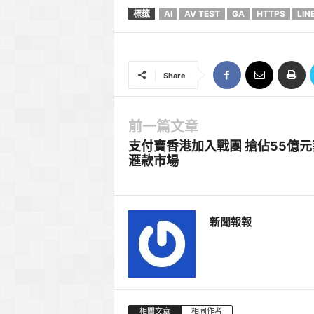
標籤
AI
AV TEST
GA
HTTPS
LIN
Share
前一篇文章
支付寶香港加入戰團 搶佔55億元
滙款市場
新聞報報
相關文章
相同作者