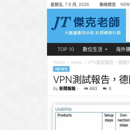
星期五, 7 8 月, 2026
聯絡傑克
NEW
傑
克
老
師
郭
志
賢
TOP 10
數位生活
海外
Home
news
VPN測試報告，德國AV 
NEWS
VPN測試報告，德國
By
新聞報報
-
493
0