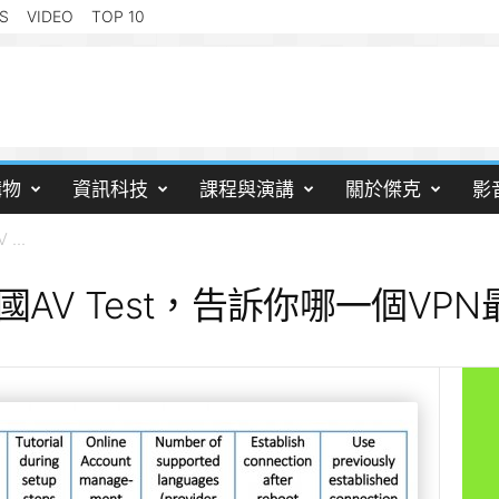
S
VIDEO
TOP 10
購物
資訊科技
課程與演講
關於傑克
影
...
AV Test，告訴你哪一個VP