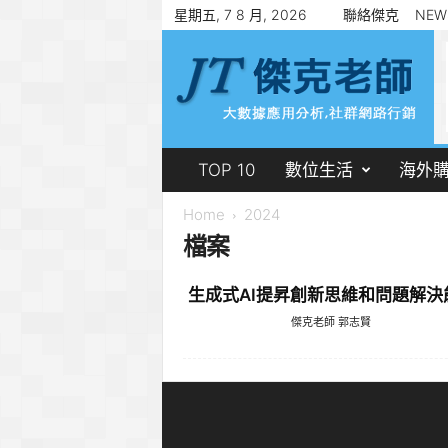
星期五, 7 8 月, 2026
聯絡傑克
NEW
傑
克
老
師
郭
志
賢
TOP 10
數位生活
海外
Home
2024
檔案
生成式AI提昇創新思維和問題解決
傑克老師 郭志賢