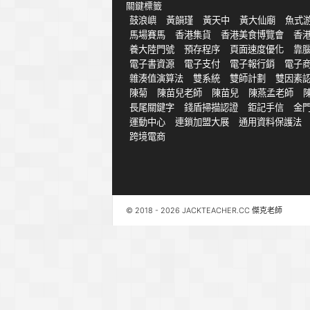
關鍵標籤
鼓浪嶼
黃韻瑾
黃天中
黃大仙廟
魚式
馬場賽馬
香港集貨
香港美食博覽會
香
養大陸門號
預存程序
頁面速度優化
靠
電子書資源
電子支付
電子報行銷
電子
雜湊值演算法
雙系統
雙師計劃
雙因素
陳菊
陳苗兒老師
陳苗兒
陳燕孟老師
長尾關鍵字
錢盾掃描認證
鉅記手信
金
運動中心
連鎖加盟大展
通用資料保護法
跨境電商
© 2018 - 2026 JACKTEACHER.CC 傑克老師