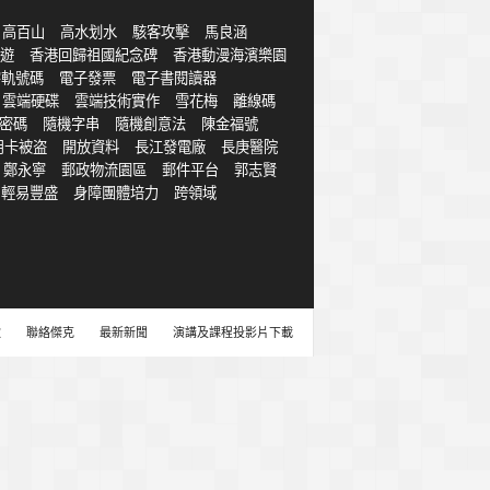
高百山
高水划水
駭客攻擊
馬良涵
遊
香港回歸祖國紀念碑
香港動漫海濱樂園
字軌號碼
電子發票
電子書閱讀器
雲端硬碟
雲端技術實作
雪花梅
離線碼
密碼
隨機字串
隨機創意法
陳金福號
用卡被盗
開放資料
長江發電廠
長庚醫院
鄭永寧
郵政物流園區
郵件平台
郭志賢
輕易豐盛
身障團體培力
跨領域
款
聯絡傑克
最新新聞
演講及課程投影片下載