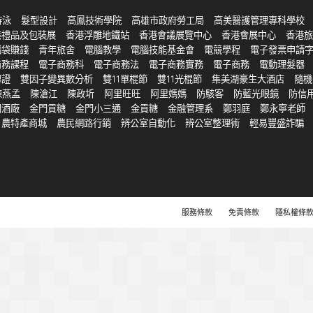
游泳
髮型設計
高鳳技術學院
高雄市政府勞工局
高美醫護管理專科學校
港禮品及包裝展
香港浮雕地鐵站
香港會議展覽中心
香港會展中心
香港旅
腦袋賺錢
青年旅舍
電腦教學
電腦技能基金會
電競學程
電子發票申請
商務課程
電子商務科
電子商務法
電子商務實務
電子商務
電動理髮器
認證
雙因子變異數分析
雙11單棍節
雙11光棍節
集美湖豪生大酒店
隨機
陳燕孟
陳滄江
陳政圻
阿里旺旺
阿里媽媽
防駭客
防藍光眼鏡
防信
門酒廠
金門貢糖
金門小三通
金貢糖
金融管理系
鄭羽庭
鄭永寧老師
農特產商城
農民網路行銷
辨公室自動化
辨公室整理術
輕易豐盛詐騙
服務條款
免責條款
隱私權條