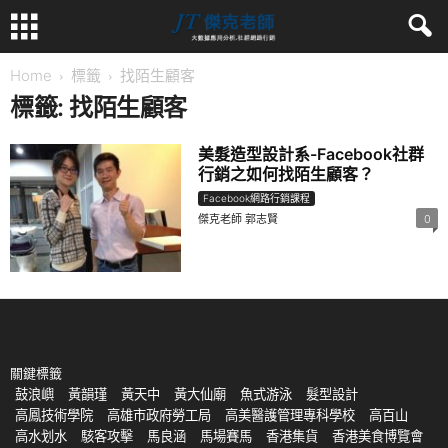
Home
標籤
找陌生顧客
標籤: 找陌生顧客
美髮造型設計系-Facebook社群
行銷之如何找陌生顧客？
Facebook網路行銷課程
傑克老師 郭志賢
0
關鍵標籤
鼓浪嶼
黃韻瑾
黃天中
黃大仙廟
魚式游泳
髮型設計
高鳳技術學院
高雄市政府勞工局
高美醫護管理專科學校
高百山
高水划水
駭客攻擊
馬良涵
馬場賽馬
香港集貨
香港美食博覽會