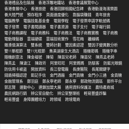
香港禮品及包裝展
香港浮雕地鐵站
香港會議展覽中心
香港會展中心
香港旅遊
香港回歸祖國紀念碑
香港動漫海濱樂園
養大陸門號
預存程序
頁面速度優化
靠腦袋賺錢
青年旅舍
電腦教學
電腦技能基金會
電競學程
電子發票申請字軌號碼
電子發票
電子書閱讀器
電子書資源
電子支付
電子報行銷
電子商務課程
電子商務科
電子商務法
電子商務實務
電子商務
電動理髮器
雲端硬碟
雲端技術實作
雪花梅
離線碼
雜湊值演算法
雙系統
雙師計劃
雙因素認證
雙因子變異數分析
雙11單棍節
雙11光棍節
集美湖豪生大酒店
隨機密碼
隨機字串
隨機創意法
陳金福號
陳菊
陳苗兒老師
陳苗兒
陳燕孟老師
陳燕孟
陳滄江
陳政圻
阿里旺旺
阿里媽媽
防駭客
防藍光眼鏡
防信用卡被盗
開放資料
長江發電廠
長庚醫院
長尾關鍵字
錢盾掃描認證
鉅記手信
金門酒廠
金門貢糖
金門小三通
金貢糖
金融管理系
鄭羽庭
鄭永寧老師
鄭永寧
郵政物流園區
郵件平台
郭志賢
運動中心
連鎖加盟大展
通用資料保護法
農特產商城
農民網路行銷
辨公室自動化
辨公室整理術
輕易豐盛詐騙
輕易豐盛
身障團體培力
跨領域
跨境電商