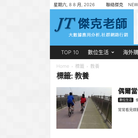
星期六, 8 8 月, 2026
聯絡傑克
NEW
傑
克
老
師
郭
志
賢
TOP 10
數位生活
海外
Home
標籤
教養
標籤: 教養
偶爾當
數位生活
常常看見媒