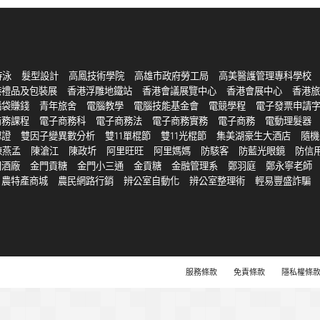
游泳
髮型設計
高鳳技術學院
高雄市政府勞工局
高美醫護管理專科學校
港禮品及包裝展
香港浮雕地鐵站
香港會議展覽中心
香港會展中心
香港旅
腦袋賺錢
青年旅舍
電腦教學
電腦技能基金會
電競學程
電子發票申請
商務課程
電子商務科
電子商務法
電子商務實務
電子商務
電動理髮器
認證
雙因子變異數分析
雙11單棍節
雙11光棍節
集美湖豪生大酒店
隨機
陳燕孟
陳滄江
陳政圻
阿里旺旺
阿里媽媽
防駭客
防藍光眼鏡
防信
門酒廠
金門貢糖
金門小三通
金貢糖
金融管理系
鄭羽庭
鄭永寧老師
農特產商城
農民網路行銷
辨公室自動化
辨公室整理術
輕易豐盛詐騙
服務條款
免責條款
隱私權條