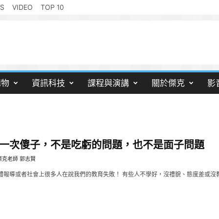
S
VIDEO
TOP 10
購物
資訊科技
課程與演講
關於傑克
影
一次傻子，不是吃虧的問題，也不是面子問題
傑克老師 郭志賢
體報導或者社會上很多人在說我們的教育失敗！ 有些人不學好，沒禮貌、態度差或沒教養