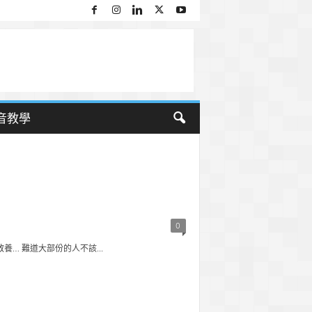
音教學
0
… 難道大部份的人不該...