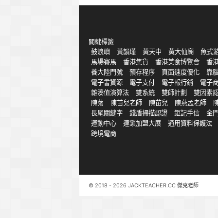
關鍵標籤
鼓浪嶼
黃韻瑾
黃天中
黃大仙廟
魚式
馬場賽馬
香港集貨
香港美食博覽會
香
養大陸門號
預存程序
頁面速度優化
靠
電子書資源
電子支付
電子報行銷
電子
雜湊值演算法
雙系統
雙師計劃
雙因素
陳菊
陳苗兒老師
陳苗兒
陳燕孟老師
長尾關鍵字
錢盾掃描認證
鉅記手信
金
運動中心
連鎖加盟大展
通用資料保護法
跨境電商
© 2018 - 2026 JACKTEACHER.CC 傑克老師