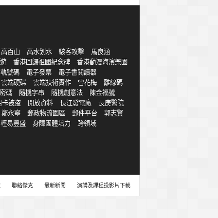
高百山
高水划水
駭客攻擊
馬良涵
遊
香港回歸祖國紀念碑
香港動漫海濱樂園
字軌號碼
電子發票
電子書閱讀器
雲端硬碟
雲端技術實作
雪花梅
離線碼
密碼
隨機字串
隨機創意法
陳金福號
用卡被盗
開放資料
長江發電廠
長庚醫院
鄭永寧
郵政物流園區
郵件平台
郭志賢
輕易豐盛
身障團體培力
跨領域
款
聯絡傑克
最新新聞
演講及課程投影片下載