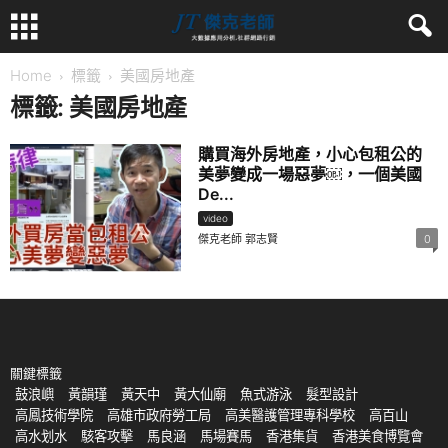
Home
標籤
美國房地產
標籤: 美國房地產
購買海外房地產，小心包租公的
美夢變成一場惡夢￼，一個美國
De...
video
傑克老師 郭志賢
0
關鍵標籤
鼓浪嶼
黃韻瑾
黃天中
黃大仙廟
魚式游泳
髮型設計
高鳳技術學院
高雄市政府勞工局
高美醫護管理專科學校
高百山
高水划水
駭客攻擊
馬良涵
馬場賽馬
香港集貨
香港美食博覽會