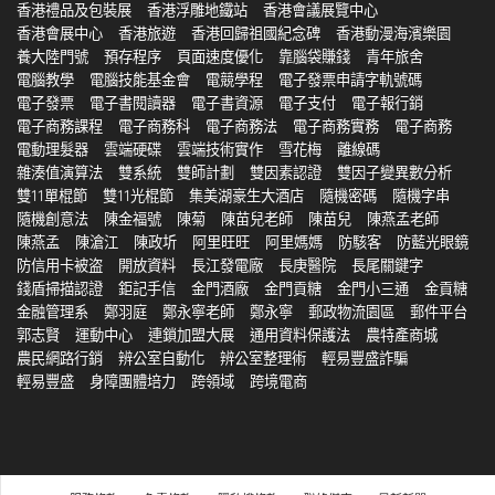
香港禮品及包裝展
香港浮雕地鐵站
香港會議展覽中心
香港會展中心
香港旅遊
香港回歸祖國紀念碑
香港動漫海濱樂園
養大陸門號
預存程序
頁面速度優化
靠腦袋賺錢
青年旅舍
電腦教學
電腦技能基金會
電競學程
電子發票申請字軌號碼
電子發票
電子書閱讀器
電子書資源
電子支付
電子報行銷
電子商務課程
電子商務科
電子商務法
電子商務實務
電子商務
電動理髮器
雲端硬碟
雲端技術實作
雪花梅
離線碼
雜湊值演算法
雙系統
雙師計劃
雙因素認證
雙因子變異數分析
雙11單棍節
雙11光棍節
集美湖豪生大酒店
隨機密碼
隨機字串
隨機創意法
陳金福號
陳菊
陳苗兒老師
陳苗兒
陳燕孟老師
陳燕孟
陳滄江
陳政圻
阿里旺旺
阿里媽媽
防駭客
防藍光眼鏡
防信用卡被盗
開放資料
長江發電廠
長庚醫院
長尾關鍵字
錢盾掃描認證
鉅記手信
金門酒廠
金門貢糖
金門小三通
金貢糖
金融管理系
鄭羽庭
鄭永寧老師
鄭永寧
郵政物流園區
郵件平台
郭志賢
運動中心
連鎖加盟大展
通用資料保護法
農特產商城
農民網路行銷
辨公室自動化
辨公室整理術
輕易豐盛詐騙
輕易豐盛
身障團體培力
跨領域
跨境電商