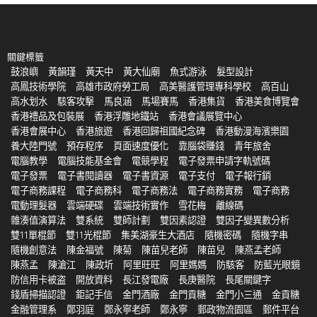
關鍵標籤
鼓浪嶼
黃韻瑾
黃天中
黃大仙廟
魚式游泳
髮型設計
高鳳技術學院
高雄市政府勞工局
高美醫護管理專科學校
高百山
高水划水
駭客攻擊
馬良涵
馬場賽馬
香港集貨
香港美食博覽會
香港禮品及包裝展
香港浮雕地鐵站
香港會議展覽中心
香港會展中心
香港旅遊
香港回歸祖國紀念碑
香港動漫海濱樂園
養大陸門號
預存程序
頁面速度優化
靠腦袋賺錢
青年旅舍
電腦教學
電腦技能基金會
電競學程
電子發票申請字軌號碼
電子發票
電子書閱讀器
電子書資源
電子支付
電子報行銷
電子商務課程
電子商務科
電子商務法
電子商務實務
電子商務
電動理髮器
雲端硬碟
雲端技術實作
雪花梅
離線碼
雜湊值演算法
雙系統
雙師計劃
雙因素認證
雙因子變異數分析
雙11單棍節
雙11光棍節
集美湖豪生大酒店
隨機密碼
隨機字串
隨機創意法
陳金福號
陳菊
陳苗兒老師
陳苗兒
陳燕孟老師
陳燕孟
陳滄江
陳政圻
阿里旺旺
阿里媽媽
防駭客
防藍光眼鏡
防信用卡被盗
開放資料
長江發電廠
長庚醫院
長尾關鍵字
錢盾掃描認證
鉅記手信
金門酒廠
金門貢糖
金門小三通
金貢糖
金融管理系
鄭羽庭
鄭永寧老師
鄭永寧
郵政物流園區
郵件平台