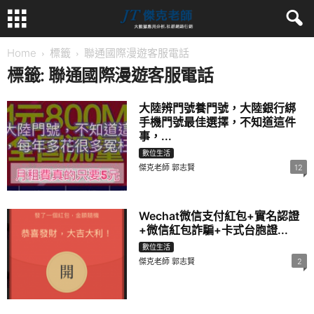
Home
標籤
聯通國際漫遊客服電話
標籤: 聯通國際漫遊客服電話
大陸辨門號養門號，大陸銀行綁
手機門號最佳選擇，不知道這件
事，...
數位生活
傑克老師 郭志賢
12
Wechat微信支付紅包+實名認證
+微信紅包詐騙+卡式台胞證...
數位生活
傑克老師 郭志賢
2