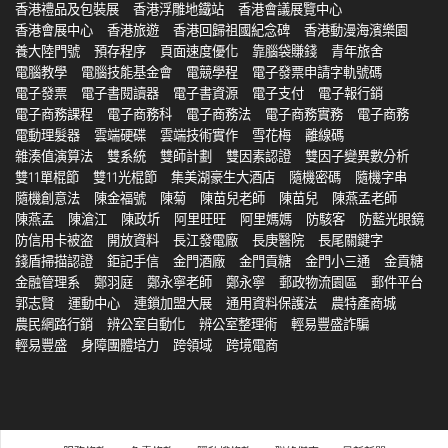
香港禮品及包裝展
香港浮雕地鐵站
香港會議展覽中心
香港會展中心
香港旅遊
香港回歸祖國紀念碑
香港動漫海濱樂園
養大陸門號
預存程序
頁面速度優化
靠腦袋賺錢
青年旅舍
電腦教學
電腦技能基金會
電競學程
電子發票申請字軌號碼
電子發票
電子書閱讀器
電子書資源
電子支付
電子報行銷
電子商務課程
電子商務科
電子商務法
電子商務實務
電子商務
電動理髮器
雲端硬碟
雲端技術實作
雪花梅
離線碼
雜湊值演算法
雙系統
雙師計劃
雙因素認證
雙因子變異數分析
雙11單棍節
雙11光棍節
集美湖豪生大酒店
隨機密碼
隨機字串
隨機創意法
陳金福號
陳菊
陳苗兒老師
陳苗兒
陳燕孟老師
陳燕孟
陳滄江
陳政圻
阿里旺旺
阿里媽媽
防駭客
防藍光眼鏡
防信用卡被盗
開放資料
長江發電廠
長庚醫院
長尾關鍵字
錢盾掃描認證
鉅記手信
金門酒廠
金門貢糖
金門小三通
金貢糖
金融管理系
鄭羽庭
鄭永寧老師
鄭永寧
郵政物流園區
郵件平台
郭志賢
運動中心
連鎖加盟大展
通用資料保護法
農特產商城
農民網路行銷
辨公室自動化
辨公室整理術
輕易豐盛詐騙
輕易豐盛
身障團體培力
跨領域
跨境電商