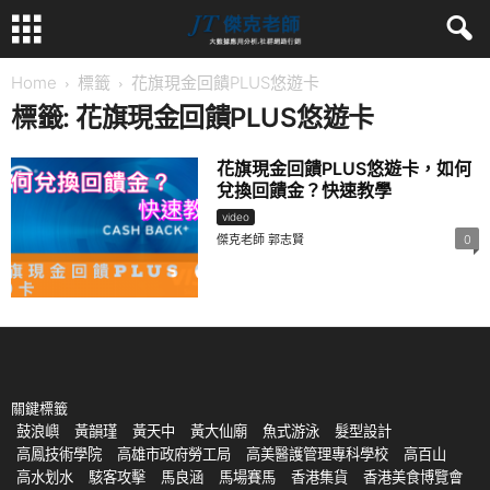
Home
標籤
花旗現金回饋PLUS悠遊卡
標籤: 花旗現金回饋PLUS悠遊卡
花旗現金回饋PLUS悠遊卡，如何
兌換回饋金？快速教學
video
傑克老師 郭志賢
0
關鍵標籤
鼓浪嶼
黃韻瑾
黃天中
黃大仙廟
魚式游泳
髮型設計
高鳳技術學院
高雄市政府勞工局
高美醫護管理專科學校
高百山
高水划水
駭客攻擊
馬良涵
馬場賽馬
香港集貨
香港美食博覽會