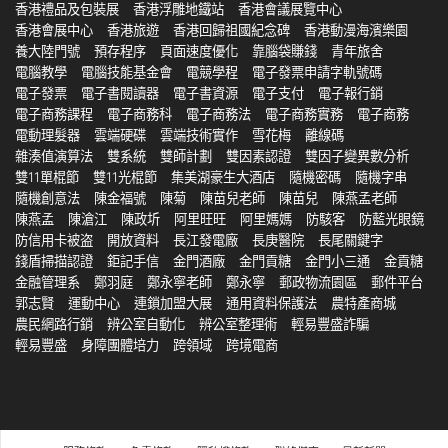
香港禮品及包裝展
香港浮雕地鐵站
香港會議展覽中心
香港會展中心
香港旅遊
香港回歸祖國紀念碑
香港動漫海濱樂園
養大陸門號
預存程序
頁面速度優化
靠腦袋賺錢
青年旅舍
電腦教學
電腦技能基金會
電競學程
電子發票申請字軌號碼
電子發票
電子書閱讀器
電子書資源
電子支付
電子報行銷
電子商務課程
電子商務科
電子商務法
電子商務實務
電子商務
電動理髮器
雲端硬碟
雲端技術實作
雪花梅
離線碼
雜湊值演算法
雙系統
雙師計劃
雙因素認證
雙因子變異數分析
雙11單棍節
雙11光棍節
集美湖豪生大酒店
隨機密碼
隨機字串
隨機創意法
陳金福號
陳菊
陳苗兒老師
陳苗兒
陳燕孟老師
陳燕孟
陳滄江
陳政圻
阿里旺旺
阿里媽媽
防駭客
防藍光眼鏡
防信用卡被盗
開放資料
長江發電廠
長庚醫院
長尾關鍵字
錢盾掃描認證
鉅記手信
金門酒廠
金門貢糖
金門小三通
金貢糖
金融管理系
鄭羽庭
鄭永寧老師
鄭永寧
郵政物流園區
郵件平台
郭志賢
運動中心
連鎖加盟大展
通用資料保護法
農特產商城
農民網路行銷
辨公室自動化
辨公室整理術
輕易豐盛詐騙
輕易豐盛
身障團體培力
跨領域
跨境電商