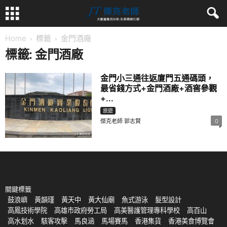
Home
標籤
金門酒廠
標籤: 金門酒廠
金門小三通往返廈門五通碼頭，
最省錢方式+金門酒廠+酒窖參觀
+...
旅遊
傑克老師 郭志賢
0
關鍵標籤
鼓浪嶼
黃韻瑾
黃天中
黃大仙廟
魚式游泳
髮型設計
高鳳技術學院
高雄市政府勞工局
高美醫護管理專科學校
高百山
高水划水
駭客攻擊
馬良涵
馬場賽馬
香港集貨
香港美食博覽會