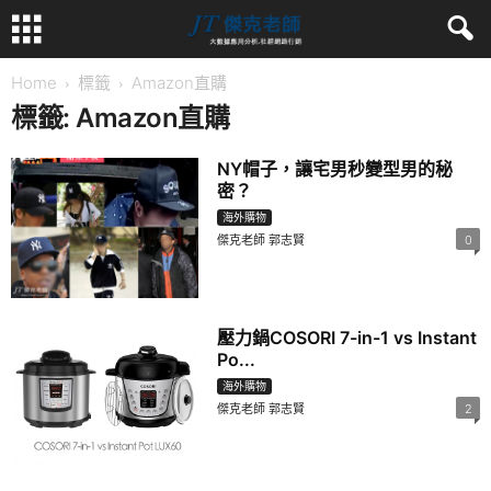
Home
標籤
Amazon直購
標籤: Amazon直購
NY帽子，讓宅男秒變型男的秘
密？
海外購物
傑克老師 郭志賢
0
壓力鍋COSORI 7-in-1 vs Instant
Po...
海外購物
傑克老師 郭志賢
2