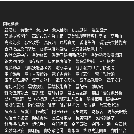
關鍵標籤
鼓浪嶼
黃韻瑾
黃天中
黃大仙廟
魚式游泳
髮型設計
高鳳技術學院
高雄市政府勞工局
高美醫護管理專科學校
高百山
高水划水
駭客攻擊
馬良涵
馬場賽馬
香港集貨
香港美食博覽會
香港禮品及包裝展
香港浮雕地鐵站
香港會議展覽中心
香港會展中心
香港旅遊
香港回歸祖國紀念碑
香港動漫海濱樂園
養大陸門號
預存程序
頁面速度優化
靠腦袋賺錢
青年旅舍
電腦教學
電腦技能基金會
電競學程
電子發票申請字軌號碼
電子發票
電子書閱讀器
電子書資源
電子支付
電子報行銷
電子商務課程
電子商務科
電子商務法
電子商務實務
電子商務
電動理髮器
雲端硬碟
雲端技術實作
雪花梅
離線碼
雜湊值演算法
雙系統
雙師計劃
雙因素認證
雙因子變異數分析
雙11單棍節
雙11光棍節
集美湖豪生大酒店
隨機密碼
隨機字串
隨機創意法
陳金福號
陳菊
陳苗兒老師
陳苗兒
陳燕孟老師
陳燕孟
陳滄江
陳政圻
阿里旺旺
阿里媽媽
防駭客
防藍光眼鏡
防信用卡被盗
開放資料
長江發電廠
長庚醫院
長尾關鍵字
錢盾掃描認證
鉅記手信
金門酒廠
金門貢糖
金門小三通
金貢糖
金融管理系
鄭羽庭
鄭永寧老師
鄭永寧
郵政物流園區
郵件平台