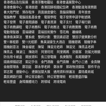
香港禮品及包裝展
香港浮雕地鐵站
香港會議展覽中心
香港會展中心
香港旅遊
香港回歸祖國紀念碑
香港動漫海濱樂園
養大陸門號
預存程序
頁面速度優化
靠腦袋賺錢
青年旅舍
電腦教學
電腦技能基金會
電競學程
電子發票申請字軌號碼
電子發票
電子書閱讀器
電子書資源
電子支付
電子報行銷
電子商務課程
電子商務科
電子商務法
電子商務實務
電子商務
電動理髮器
雲端硬碟
雲端技術實作
雪花梅
離線碼
雜湊值演算法
雙系統
雙師計劃
雙因素認證
雙因子變異數分析
雙11單棍節
雙11光棍節
集美湖豪生大酒店
隨機密碼
隨機字串
隨機創意法
陳金福號
陳菊
陳苗兒老師
陳苗兒
陳燕孟老師
陳燕孟
陳滄江
陳政圻
阿里旺旺
阿里媽媽
防駭客
防藍光眼鏡
防信用卡被盗
開放資料
長江發電廠
長庚醫院
長尾關鍵字
錢盾掃描認證
鉅記手信
金門酒廠
金門貢糖
金門小三通
金貢糖
金融管理系
鄭羽庭
鄭永寧老師
鄭永寧
郵政物流園區
郵件平台
郭志賢
運動中心
連鎖加盟大展
通用資料保護法
農特產商城
農民網路行銷
辨公室自動化
辨公室整理術
輕易豐盛詐騙
輕易豐盛
身障團體培力
跨領域
跨境電商