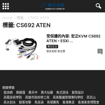
Home
標籤
CS692 ATEN
標籤: CS692 ATEN
受保護的內容: 宏正KVM CS692
ATEN，ESXi ...
數位生活
傑克老師 郭志賢
0
關鍵標籤
鼓浪嶼
黃韻瑾
黃天中
黃大仙廟
魚式游泳
髮型設計
高鳳技術學院
高雄市政府勞工局
高美醫護管理專科學校
高百山
高水划水
駭客攻擊
馬良涵
馬場賽馬
香港集貨
香港美食博覽會