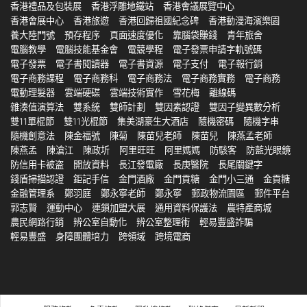
香港禮品及包裝展
香港浮雕地鐵站
香港會議展覽中心
香港會展中心
香港旅遊
香港回歸祖國紀念碑
香港動漫海濱樂園
養大陸門號
預存程序
頁面速度優化
靠腦袋賺錢
青年旅舍
電腦教學
電腦技能基金會
電競學程
電子發票申請字軌號碼
電子發票
電子書閱讀器
電子書資源
電子支付
電子報行銷
電子商務課程
電子商務科
電子商務法
電子商務實務
電子商務
電動理髮器
雲端硬碟
雲端技術實作
雪花梅
離線碼
雜湊值演算法
雙系統
雙師計劃
雙因素認證
雙因子變異數分析
雙11單棍節
雙11光棍節
集美湖豪生大酒店
隨機密碼
隨機字串
隨機創意法
陳金福號
陳菊
陳苗兒老師
陳苗兒
陳燕孟老師
陳燕孟
陳滄江
陳政圻
阿里旺旺
阿里媽媽
防駭客
防藍光眼鏡
防信用卡被盗
開放資料
長江發電廠
長庚醫院
長尾關鍵字
錢盾掃描認證
鉅記手信
金門酒廠
金門貢糖
金門小三通
金貢糖
金融管理系
鄭羽庭
鄭永寧老師
鄭永寧
郵政物流園區
郵件平台
郭志賢
運動中心
連鎖加盟大展
通用資料保護法
農特產商城
農民網路行銷
辨公室自動化
辨公室整理術
輕易豐盛詐騙
輕易豐盛
身障團體培力
跨領域
跨境電商