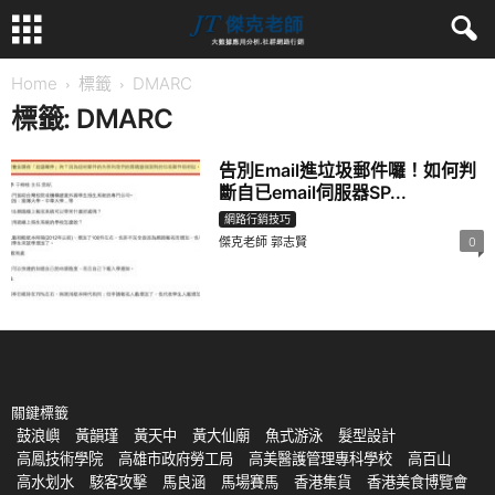
Home
標籤
DMARC
標籤: DMARC
告別Email進垃圾郵件囉！如何判
斷自已email伺服器SP...
網路行銷技巧
傑克老師 郭志賢
0
關鍵標籤
鼓浪嶼
黃韻瑾
黃天中
黃大仙廟
魚式游泳
髮型設計
高鳳技術學院
高雄市政府勞工局
高美醫護管理專科學校
高百山
高水划水
駭客攻擊
馬良涵
馬場賽馬
香港集貨
香港美食博覽會