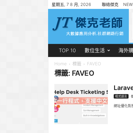
星期五, 7 8 月, 2026
聯絡傑克
NEW
傑
克
老
師
郭
志
賢
TOP 10
數位生活
海外
Home
標籤
FAVEO
標籤: FAVEO
Lara
程式語言
網址優化對搜