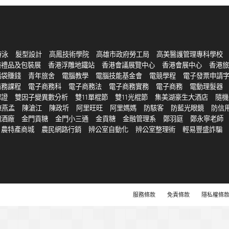
游泳
髮型設計
高鳳技術學院
高雄市政府勞工局
高美醫護管理專科學校
港禮品及包裝展
香港浮雕地鐵站
香港會議展覽中心
香港會展中心
香港旅
腦袋賺錢
青年旅舍
電腦教學
電腦技能基金會
電競學程
電子發票申請
商務課程
電子商務科
電子商務法
電子商務實務
電子商務
電動理髮器
認證
雙因子變異數分析
雙11單棍節
雙11光棍節
集美湖豪生大酒店
隨機
陳燕孟
陳滄江
陳政圻
阿里旺旺
阿里媽媽
防駭客
防藍光眼鏡
防信
門酒廠
金門貢糖
金門小三通
金貢糖
金融管理系
鄭羽庭
鄭永寧老師
農特產商城
農民網路行銷
辨公室自動化
辨公室整理術
輕易豐盛詐騙
服務條款
免責條款
隱私權條