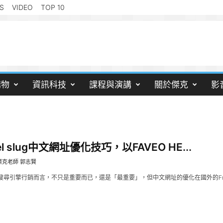
S
VIDEO
TOP 10
購物
資訊科技
課程與演講
關於傑克
影
vel slug中文網址優化技巧，以FAVEO HE...
傑克老師 郭志賢
尋引擎行銷而言，不只是重要而已，還是「最重要」，但中文網址的優化在國外的Frame