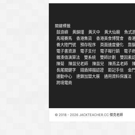
關鍵標籤
鼓浪嶼
黃韻瑾
黃天中
黃大仙廟
魚式
馬場賽馬
香港集貨
香港美食博覽會
香
養大陸門號
預存程序
頁面速度優化
靠
電子書資源
電子支付
電子報行銷
電子
雜湊值演算法
雙系統
雙師計劃
雙因素
陳菊
陳苗兒老師
陳苗兒
陳燕孟老師
長尾關鍵字
錢盾掃描認證
鉅記手信
金
運動中心
連鎖加盟大展
通用資料保護法
跨境電商
© 2018 - 2026 JACKTEACHER.CC 傑克老師