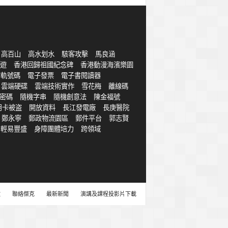
高百山
高水划水
駭客攻擊
馬良涵
遊
香港回歸祖國紀念碑
香港動漫海濱樂園
字軌號碼
電子發票
電子書閱讀器
雲端硬碟
雲端技術實作
雪花梅
離線碼
密碼
隨機字串
隨機創意法
陳金福號
用卡被盗
開放資料
長江發電廠
長庚醫院
鄭永寧
郵政物流園區
郵件平台
郭志賢
輕易豐盛
身障團體培力
跨領域
款
聯絡傑克
最新新聞
演講及課程投影片下載