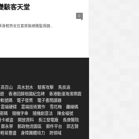
變駭客天堂
0
身輕熟女在套房裝網路監視器...
高百山
高水划水
駭客攻擊
馬良涵
遊
香港回歸祖國紀念碑
香港動漫海濱樂園
字軌號碼
電子發票
電子書閱讀器
雲端硬碟
雲端技術實作
雪花梅
離線碼
密碼
隨機字串
隨機創意法
陳金福號
用卡被盗
開放資料
長江發電廠
長庚醫院
鄭永寧
郵政物流園區
郵件平台
郭志賢
輕易豐盛
身障團體培力
跨領域