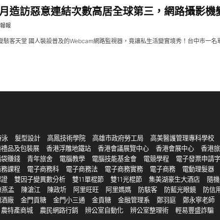
月造訪惡意連結次數高居全球第三，網路攝影機
報報
變駭客天堂 國人裝設普及的Webcam網路監視器，竟讓私生活變實境秀！台中市一名單
游泳
髮型設計
高鳳技術學院
高雄市政府勞工局
高美醫護管理專科學校
港禮品及包裝展
香港浮雕地鐵站
香港會議展覽中心
香港會展中心
香港旅
腦袋賺錢
青年旅舍
電腦教學
電腦技能基金會
電競學程
電子發票申請
商務課程
電子商務科
電子商務法
電子商務實務
電子商務
電動理髮器
認證
雙因子變異數分析
雙11單棍節
雙11光棍節
集美湖豪生大酒店
隨機
陳燕孟
陳滄江
陳政圻
阿里旺旺
阿里媽媽
防駭客
防藍光眼鏡
防信
門酒廠
金門貢糖
金門小三通
金貢糖
金融管理系
鄭羽庭
鄭永寧老師
農特產商城
農民網路行銷
辨公室自動化
辨公室整理術
輕易豐盛詐騙