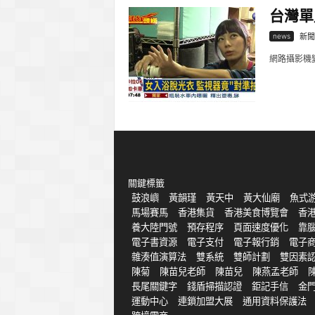
台灣單
news
新聞
網路攝影機
關鍵標籤
鼓浪嶼
黃韻瑾
黃天中
黃大仙廟
魚式
馬場賽馬
香港集貨
香港美食博覽會
香
養大陸門號
預存程序
頁面速度優化
靠
電子書資源
電子支付
電子報行銷
電子
雜湊值演算法
雙系統
雙師計劃
雙因素
陳菊
陳苗兒老師
陳苗兒
陳燕孟老師
長尾關鍵字
錢盾掃描認證
鉅記手信
金
運動中心
連鎖加盟大展
通用資料保護法