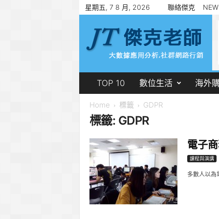
星期五, 7 8 月, 2026
聯絡傑克
NEW
傑
克
老
師
郭
志
賢
TOP 10
數位生活
海外
Home
標籤
GDPR
標籤: GDPR
電子商
課程與演講
多數人以為電