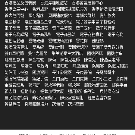
香港禮品及包裝展
香港浮雕地鐵站
香港會議展覽中心
香港會展中心
香港旅遊
香港回歸祖國紀念碑
香港動漫海濱樂園
養大陸門號
預存程序
頁面速度優化
靠腦袋賺錢
青年旅舍
電腦教學
電腦技能基金會
電競學程
電子發票申請字軌號碼
電子發票
電子書閱讀器
電子書資源
電子支付
電子報行銷
電子商務課程
電子商務科
電子商務法
電子商務實務
電子商務
電動理髮器
雲端硬碟
雲端技術實作
雪花梅
離線碼
雜湊值演算法
雙系統
雙師計劃
雙因素認證
雙因子變異數分析
雙11單棍節
雙11光棍節
集美湖豪生大酒店
隨機密碼
隨機字串
隨機創意法
陳金福號
陳菊
陳苗兒老師
陳苗兒
陳燕孟老師
陳燕孟
陳滄江
陳政圻
阿里旺旺
阿里媽媽
防駭客
防藍光眼鏡
防信用卡被盗
開放資料
長江發電廠
長庚醫院
長尾關鍵字
錢盾掃描認證
鉅記手信
金門酒廠
金門貢糖
金門小三通
金貢糖
金融管理系
鄭羽庭
鄭永寧老師
鄭永寧
郵政物流園區
郵件平台
郭志賢
運動中心
連鎖加盟大展
通用資料保護法
農特產商城
農民網路行銷
辨公室自動化
辨公室整理術
輕易豐盛詐騙
輕易豐盛
身障團體培力
跨領域
跨境電商