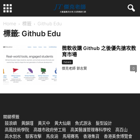
Home
標籤
Github Edu
標籤: Github Edu
微軟收購 Github 之後優先搶攻教
育市場
news
傑克老師 郭志賢
0
關鍵標籤
鼓浪嶼
黃韻瑾
黃天中
黃大仙廟
魚式游泳
髮型設計
高鳳技術學院
高雄市政府勞工局
高美醫護管理專科學校
高百山
高水划水
駭客攻擊
馬良涵
馬場賽馬
香港集貨
香港美食博覽會