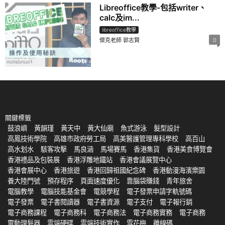
Libreoffice教學-包括writer、
calc及im...
libreoffice教學
傑克老師 郭志賢
0
關鍵標籤
鼓浪嶼
黃韻瑾
黃天中
黃大仙廟
魚式游泳
髮型設計
高鳳技術學院
高雄市政府勞工局
高美醫護管理專科學校
高百山
高水划水
駭客攻擊
馬良涵
馬場賽馬
香港集貨
香港美食博覽會
香港禮品及包裝展
香港浮雕地鐵站
香港會議展覽中心
香港會展中心
香港旅遊
香港回歸祖國紀念碑
香港動漫海濱樂園
養大陸門號
預存程序
頁面速度優化
靠腦袋賺錢
青年旅舍
電腦教學
電腦技能基金會
電競學程
電子發票申請字軌號碼
電子發票
電子書閱讀器
電子書資源
電子支付
電子報行銷
電子商務課程
電子商務科
電子商務法
電子商務實務
電子商務
電動理髮器
雲端硬碟
雲端技術實作
雪花梅
離線碼