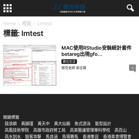
Home
標籤
Lmtest
標籤: lmtest
MAC使用RStudio安裝統計套件
betareg出現gfo...
數位生活
傑克老師 郭志賢
0
關鍵標籤
鼓浪嶼
黃韻瑾
黃天中
黃大仙廟
魚式游泳
髮型設計
高鳳技術學院
高雄市政府勞工局
高美醫護管理專科學校
高百山
高水划水
駭客攻擊
馬良涵
馬場賽馬
香港集貨
香港美食博覽會