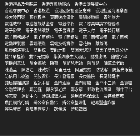
香港禮品及包裝展
香港浮雕地鐵站
香港會議展覽中心
香港會展中心
香港旅遊
香港回歸祖國紀念碑
香港動漫海濱樂園
養大陸門號
預存程序
頁面速度優化
靠腦袋賺錢
青年旅舍
電腦教學
電腦技能基金會
電競學程
電子發票申請字軌號碼
電子發票
電子書閱讀器
電子書資源
電子支付
電子報行銷
電子商務課程
電子商務科
電子商務法
電子商務實務
電子商務
電動理髮器
雲端硬碟
雲端技術實作
雪花梅
離線碼
雜湊值演算法
雙系統
雙師計劃
雙因素認證
雙因子變異數分析
雙11單棍節
雙11光棍節
集美湖豪生大酒店
隨機密碼
隨機字串
隨機創意法
陳金福號
陳菊
陳苗兒老師
陳苗兒
陳燕孟老師
陳燕孟
陳滄江
陳政圻
阿里旺旺
阿里媽媽
防駭客
防藍光眼鏡
防信用卡被盗
開放資料
長江發電廠
長庚醫院
長尾關鍵字
錢盾掃描認證
鉅記手信
金門酒廠
金門貢糖
金門小三通
金貢糖
金融管理系
鄭羽庭
鄭永寧老師
鄭永寧
郵政物流園區
郵件平台
郭志賢
運動中心
連鎖加盟大展
通用資料保護法
農特產商城
農民網路行銷
辨公室自動化
辨公室整理術
輕易豐盛詐騙
輕易豐盛
身障團體培力
跨領域
跨境電商