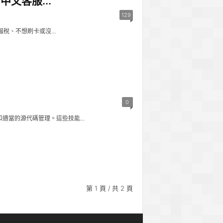
文客服...
129
稅、不想刷卡或沒...
0
適當的源代碼管理。這些技能...
第 1 頁 / 共 2 頁