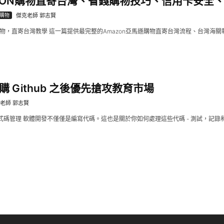
ZON購物直寄台灣、省錢購物技巧、信用卡安全、中
n購物
傑克老師 郭志賢
購物，直寄台灣教學 這一篇提供最完整的Amazon亞馬遜購物直寄台灣流程、台灣海關報
購 Github 之後優先搶攻教育市場
老師 郭志賢
式碼管理 軟體開發不僅僅是編寫代碼。這也是關於你如何處理這些代碼 - 測試，記錄和