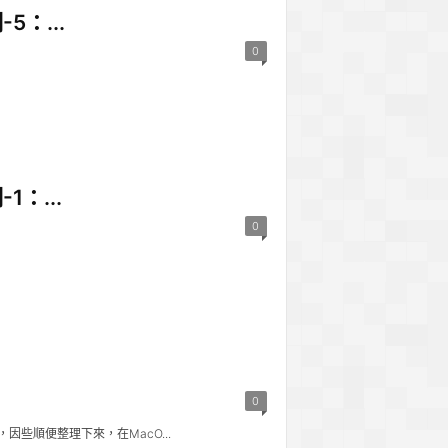
：...
0
：...
0
0
些順便整理下來，在MacO...