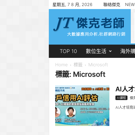
星期五, 7 8 月, 2026
聯絡傑克
NEW
傑
克
老
師
郭
志
賢
TOP 10
數位生活
海外
Home
標籤
Microsoft
標籤: Microsoft
AI人
AI課程
傑
AI人才培育