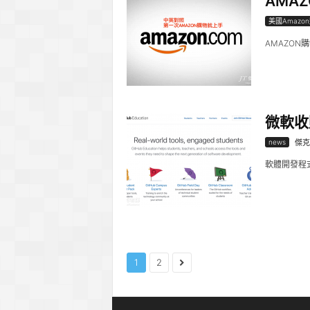
AMA
美國Amazo
AMAZON
微軟收
news
傑克
軟體開發程
1
2