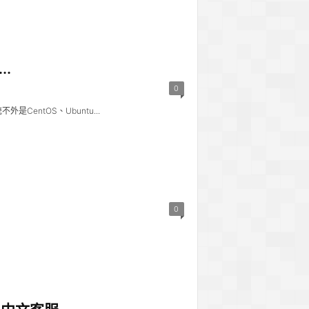
.
0
ntOS、Ubuntu...
0