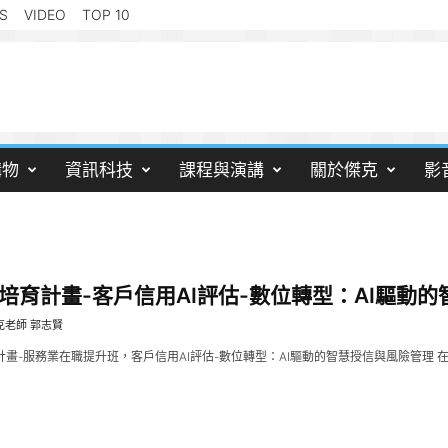
S
VIDEO
TOP 10
購物
資訊科技
課程與演講
關於傑克
影
才培育計畫-客戶信用AI評估-數位轉型：AI驅動的智慧
克老師 郭志賢
計畫-服務業在職提升班，客戶信用AI評估-數位轉型：AI驅動的智慧授信與風險管理 在