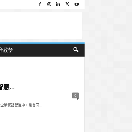
音教學
...
0
企業實務營運中，常會面...