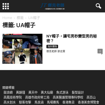
Home
標籤
UA帽子
標籤: UA帽子
NY帽子，讓宅男秒變型男的秘
密？
海外購物
傑克老師 郭志賢
0
關鍵標籤
鼓浪嶼
黃韻瑾
黃天中
黃大仙廟
魚式游泳
髮型設計
高鳳技術學院
高雄市政府勞工局
高美醫護管理專科學校
高百山
高水划水
駭客攻擊
馬良涵
馬場賽馬
香港集貨
香港美食博覽會