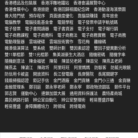
香港禮品及包裝展
香港浮雕地鐵站
香港會議展覽中心
香港會展中心
香港旅遊
香港回歸祖國紀念碑
香港動漫海濱樂園
養大陸門號
預存程序
頁面速度優化
靠腦袋賺錢
青年旅舍
電腦教學
電腦技能基金會
電競學程
電子發票申請字軌號碼
電子發票
電子書閱讀器
電子書資源
電子支付
電子報行銷
電子商務課程
電子商務科
電子商務法
電子商務實務
電子商務
電動理髮器
雲端硬碟
雲端技術實作
雪花梅
離線碼
雜湊值演算法
雙系統
雙師計劃
雙因素認證
雙因子變異數分析
雙11單棍節
雙11光棍節
集美湖豪生大酒店
隨機密碼
隨機字串
隨機創意法
陳金福號
陳菊
陳苗兒老師
陳苗兒
陳燕孟老師
陳燕孟
陳滄江
陳政圻
阿里旺旺
阿里媽媽
防駭客
防藍光眼鏡
防信用卡被盗
開放資料
長江發電廠
長庚醫院
長尾關鍵字
錢盾掃描認證
鉅記手信
金門酒廠
金門貢糖
金門小三通
金貢糖
金融管理系
鄭羽庭
鄭永寧老師
鄭永寧
郵政物流園區
郵件平台
郭志賢
運動中心
連鎖加盟大展
通用資料保護法
農特產商城
農民網路行銷
辨公室自動化
辨公室整理術
輕易豐盛詐騙
輕易豐盛
身障團體培力
跨領域
跨境電商