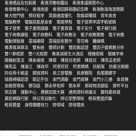
香港禮品及包裝展
香港浮雕地鐵站
香港會議展覽中心
香港會展中心
香港旅遊
香港回歸祖國紀念碑
香港動漫海濱樂園
養大陸門號
預存程序
頁面速度優化
靠腦袋賺錢
青年旅舍
電腦教學
電腦技能基金會
電競學程
電子發票申請字軌號碼
電子發票
電子書閱讀器
電子書資源
電子支付
電子報行銷
電子商務課程
電子商務科
電子商務法
電子商務實務
電子商務
電動理髮器
雲端硬碟
雲端技術實作
雪花梅
離線碼
雜湊值演算法
雙系統
雙師計劃
雙因素認證
雙因子變異數分析
雙11單棍節
雙11光棍節
集美湖豪生大酒店
隨機密碼
隨機字串
隨機創意法
陳金福號
陳菊
陳苗兒老師
陳苗兒
陳燕孟老師
陳燕孟
陳滄江
陳政圻
阿里旺旺
阿里媽媽
防駭客
防藍光眼鏡
防信用卡被盗
開放資料
長江發電廠
長庚醫院
長尾關鍵字
錢盾掃描認證
鉅記手信
金門酒廠
金門貢糖
金門小三通
金貢糖
金融管理系
鄭羽庭
鄭永寧老師
鄭永寧
郵政物流園區
郵件平台
郭志賢
運動中心
連鎖加盟大展
通用資料保護法
農特產商城
農民網路行銷
辨公室自動化
辨公室整理術
輕易豐盛詐騙
輕易豐盛
身障團體培力
跨領域
跨境電商