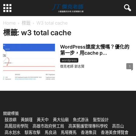
Home
標籤
W3 total cache
標籤: w3 total cache
WordPress速度太慢嗎？優化的
第一步，用cache p...
wordpress
傑克老師 郭志賢
1
關鍵標籤
鼓浪嶼
黃韻瑾
黃天中
黃大仙廟
魚式游泳
髮型設計
高鳳技術學院
高雄市政府勞工局
高美醫護管理專科學校
高百山
高水划水
駭客攻擊
馬良涵
馬場賽馬
香港集貨
香港美食博覽會