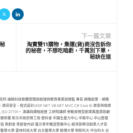
下一篇文章
秘
淘寶雙11購物，集運(貨)商沒告訴你
的秘密，不想吃暗虧，千萬別下單，
秘訣在這
究所 諸銘科技軟體發開部經理與教育事業部總監 專長 網路創業、網路
全、程式設計(ASP.NET VB.NET MVC C# Core 6) 資安與個資
ty+ , ISO 27701。 演講與課程經歷 工研院講師 勞動部微型創業鳳凰貸款顧
央健保署 新北市政府勞工局 管科會 中國生產力中心 中衛中心 中山管理
產協 青創會 青創會內訓 臺北青年職涯發展中心 經濟部樂活創業人才班
醫學大學 雲林科技大學 台北醫學大學 銘傳大學 明新科大 中台科大 台