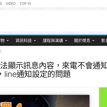
S
VIDEO
TOP 10
購物
資訊科技
課程與演講
關於傑克
影
..
e無法顯示訊息內容，來電不會通
4，line通知設定的問題