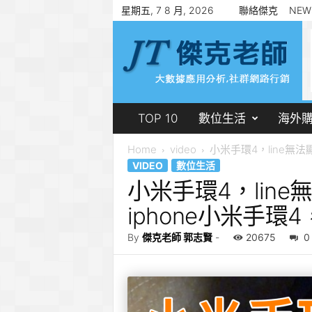
星期五, 7 8 月, 2026
聯絡傑克
NEW
傑
克
老
師
郭
志
賢
TOP 10
數位生活
海外
Home
video
小米手環4，line無法顯.
VIDEO
數位生活
小米手環4，lin
iphone小米手環
By
傑克老師 郭志賢
-
20675
0