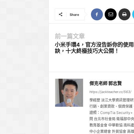
Share
前一篇文章
小米手環4，官方沒告訴你的使用
訣，十大終極技巧大公開！
傑克老師 郭志賢
https://jackteacher.cc/563/
學經歷 淡江大學資訊管理研
行銷、創業貸款、個資保護、資訊安
證照：CompTia Securi
問 台北市社會局 衛福部中
教育基金會 中華軟協 南科
中小企業總會 外貿協會 高雄