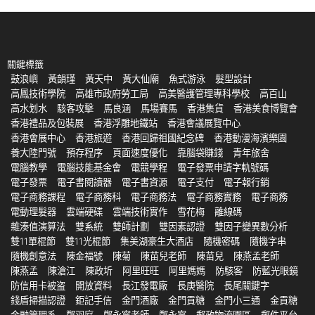
關鍵標籤
鼓浪嶼
黃韻瑾
黃天中
黃大仙廟
魚式游泳
髮型設計
高鳳技術學院
高雄市政府勞工局
高美醫護管理專科學校
高百山
高水划水
駭客攻擊
馬良涵
馬場賽馬
香港集貨
香港美食博覽會
香港禮品及包裝展
香港浮雕地鐵站
香港會議展覽中心
香港會展中心
香港旅遊
香港回歸祖國紀念碑
香港動漫海濱樂園
養大陸門號
預存程序
頁面速度優化
靠腦袋賺錢
青年旅舍
電腦教學
電腦技能基金會
電競學程
電子發票申請字軌號碼
電子發票
電子書閱讀器
電子書資源
電子支付
電子報行銷
電子商務課程
電子商務科
電子商務法
電子商務實務
電子商務
電動理髮器
雲端硬碟
雲端技術實作
雪花梅
離線碼
雜湊值演算法
雙系統
雙師計劃
雙因素認證
雙因子變異數分析
雙11單棍節
雙11光棍節
集美湖豪生大酒店
隨機密碼
隨機字串
隨機創意法
陳金福號
陳菊
陳苗兒老師
陳苗兒
陳燕孟老師
陳燕孟
陳滄江
陳政圻
阿里旺旺
阿里媽媽
防駭客
防藍光眼鏡
防信用卡被盗
開放資料
長江發電廠
長庚醫院
長尾關鍵字
錢盾掃描認證
鉅記手信
金門酒廠
金門貢糖
金門小三通
金貢糖