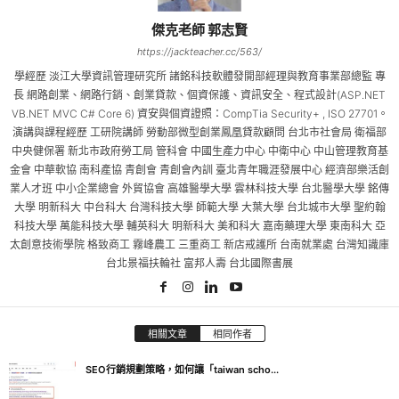
傑克老師 郭志賢
https://jackteacher.cc/563/
學經歷 淡江大學資訊管理研究所 諸銘科技軟體發開部經理與教育事業部總監 專
長 網路創業、網路行銷、創業貸款、個資保護、資訊安全、程式設計(ASP.NET
VB.NET MVC C# Core 6) 資安與個資證照：CompTia Security+ , ISO 27701。
演講與課程經歷 工研院講師 勞動部微型創業鳳凰貸款顧問 台北市社會局 衛福部
中央健保署 新北市政府勞工局 管科會 中國生產力中心 中衛中心 中山管理教育基
金會 中華軟協 南科產協 青創會 青創會內訓 臺北青年職涯發展中心 經濟部樂活創
業人才班 中小企業總會 外貿協會 高雄醫學大學 雲林科技大學 台北醫學大學 銘傳
大學 明新科大 中台科大 台灣科技大學 師範大學 大葉大學 台北城市大學 聖約翰
科技大學 萬能科技大學 輔英科大 明新科大 美和科大 嘉南藥理大學 東南科大 亞
太創意技術學院 格致商工 霧峰農工 三重商工 新店戒護所 台南就業處 台灣知識庫
台北景福扶輪社 富邦人壽 台北國際書展
相關文章
相同作者
SEO行銷規劃策略，如何讓「taiwan scho...