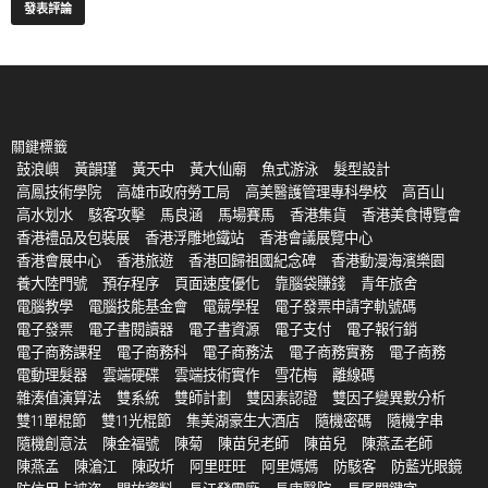
關鍵標籤
鼓浪嶼
黃韻瑾
黃天中
黃大仙廟
魚式游泳
髮型設計
高鳳技術學院
高雄市政府勞工局
高美醫護管理專科學校
高百山
高水划水
駭客攻擊
馬良涵
馬場賽馬
香港集貨
香港美食博覽會
香港禮品及包裝展
香港浮雕地鐵站
香港會議展覽中心
香港會展中心
香港旅遊
香港回歸祖國紀念碑
香港動漫海濱樂園
養大陸門號
預存程序
頁面速度優化
靠腦袋賺錢
青年旅舍
電腦教學
電腦技能基金會
電競學程
電子發票申請字軌號碼
電子發票
電子書閱讀器
電子書資源
電子支付
電子報行銷
電子商務課程
電子商務科
電子商務法
電子商務實務
電子商務
電動理髮器
雲端硬碟
雲端技術實作
雪花梅
離線碼
雜湊值演算法
雙系統
雙師計劃
雙因素認證
雙因子變異數分析
雙11單棍節
雙11光棍節
集美湖豪生大酒店
隨機密碼
隨機字串
隨機創意法
陳金福號
陳菊
陳苗兒老師
陳苗兒
陳燕孟老師
陳燕孟
陳滄江
陳政圻
阿里旺旺
阿里媽媽
防駭客
防藍光眼鏡