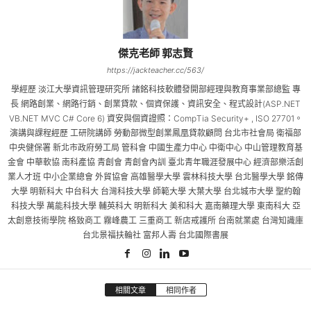
傑克老師 郭志賢
https://jackteacher.cc/563/
學經歷 淡江大學資訊管理研究所 諸銘科技軟體發開部經理與教育事業部總監 專
長 網路創業、網路行銷、創業貸款、個資保護、資訊安全、程式設計(ASP.NET
VB.NET MVC C# Core 6) 資安與個資證照：CompTia Security+ , ISO 27701。
演講與課程經歷 工研院講師 勞動部微型創業鳳凰貸款顧問 台北市社會局 衛福部
中央健保署 新北市政府勞工局 管科會 中國生產力中心 中衛中心 中山管理教育基
金會 中華軟協 南科產協 青創會 青創會內訓 臺北青年職涯發展中心 經濟部樂活創
業人才班 中小企業總會 外貿協會 高雄醫學大學 雲林科技大學 台北醫學大學 銘傳
大學 明新科大 中台科大 台灣科技大學 師範大學 大葉大學 台北城市大學 聖約翰
科技大學 萬能科技大學 輔英科大 明新科大 美和科大 嘉南藥理大學 東南科大 亞
太創意技術學院 格致商工 霧峰農工 三重商工 新店戒護所 台南就業處 台灣知識庫
台北景福扶輪社 富邦人壽 台北國際書展
相關文章
相同作者