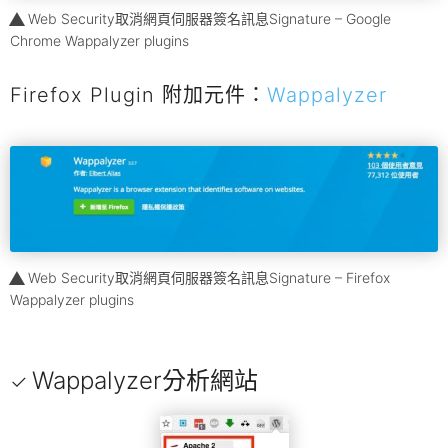
Web Security取消網頁伺服器簽名訊息Signature – Google
Chrome Wappalyzer plugins
Firefox Plugin 附加元件：
Wappalyzer
Web Security取消網頁伺服器簽名訊息Signature – Firefox
Wappalyzer plugins
Wappalyzer分析網站