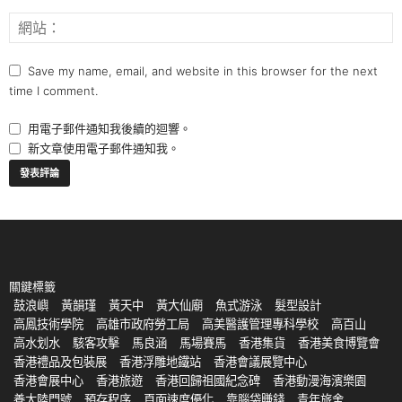
Save my name, email, and website in this browser for the next
time I comment.
用電子郵件通知我後續的迴響。
新文章使用電子郵件通知我。
關鍵標籤
鼓浪嶼
黃韻瑾
黃天中
黃大仙廟
魚式游泳
髮型設計
高鳳技術學院
高雄市政府勞工局
高美醫護管理專科學校
高百山
高水划水
駭客攻擊
馬良涵
馬場賽馬
香港集貨
香港美食博覽會
香港禮品及包裝展
香港浮雕地鐵站
香港會議展覽中心
香港會展中心
香港旅遊
香港回歸祖國紀念碑
香港動漫海濱樂園
養大陸門號
預存程序
頁面速度優化
靠腦袋賺錢
青年旅舍