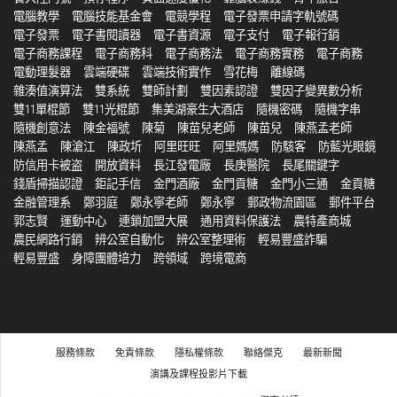
電腦教學
電腦技能基金會
電競學程
電子發票申請字軌號碼
電子發票
電子書閱讀器
電子書資源
電子支付
電子報行銷
電子商務課程
電子商務科
電子商務法
電子商務實務
電子商務
電動理髮器
雲端硬碟
雲端技術實作
雪花梅
離線碼
雜湊值演算法
雙系統
雙師計劃
雙因素認證
雙因子變異數分析
雙11單棍節
雙11光棍節
集美湖豪生大酒店
隨機密碼
隨機字串
隨機創意法
陳金福號
陳菊
陳苗兒老師
陳苗兒
陳燕孟老師
陳燕孟
陳滄江
陳政圻
阿里旺旺
阿里媽媽
防駭客
防藍光眼鏡
防信用卡被盗
開放資料
長江發電廠
長庚醫院
長尾關鍵字
錢盾掃描認證
鉅記手信
金門酒廠
金門貢糖
金門小三通
金貢糖
金融管理系
鄭羽庭
鄭永寧老師
鄭永寧
郵政物流園區
郵件平台
郭志賢
運動中心
連鎖加盟大展
通用資料保護法
農特產商城
農民網路行銷
辨公室自動化
辨公室整理術
輕易豐盛詐騙
輕易豐盛
身障團體培力
跨領域
跨境電商
服務條款
免責條款
隱私權條款
聯絡傑克
最新新聞
演講及課程投影片下載