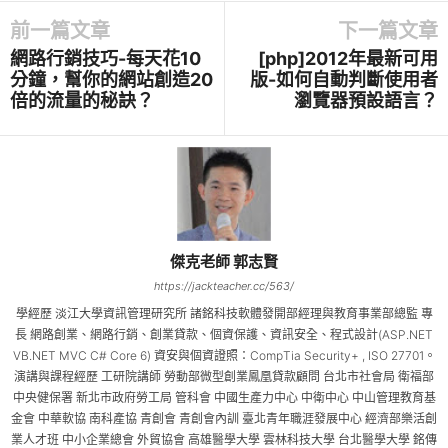
前一篇文章
下一篇文章
網路行銷技巧-每天花10
[php]2012年最新可用
分鐘，幫你的網站創造20
版-如何自動判斷使用者
倍的流量的秘訣？
瀏覽器預設語言？
傑克老師 郭志賢
https://jackteacher.cc/563/
學經歷 淡江大學資訊管理研究所 諸銘科技軟體發開部經理與教育事業部總監 專
長 網路創業、網路行銷、創業貸款、個資保護、資訊安全、程式設計(ASP.NET
VB.NET MVC C# Core 6) 資安與個資證照：CompTia Security+ , ISO 27701。
演講與課程經歷 工研院講師 勞動部微型創業鳳凰貸款顧問 台北市社會局 衛福部
中央健保署 新北市政府勞工局 管科會 中國生產力中心 中衛中心 中山管理教育基
金會 中華軟協 南科產協 青創會 青創會內訓 臺北青年職涯發展中心 經濟部樂活創
業人才班 中小企業總會 外貿協會 高雄醫學大學 雲林科技大學 台北醫學大學 銘傳