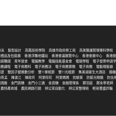
游泳
髮型設計
高鳳技術學院
高雄市政府勞工局
高美醫護管理專科學校
港禮品及包裝展
香港浮雕地鐵站
香港會議展覽中心
香港會展中心
香港旅
腦袋賺錢
青年旅舍
電腦教學
電腦技能基金會
電競學程
電子發票申請
商務課程
電子商務科
電子商務法
電子商務實務
電子商務
電動理髮器
認證
雙因子變異數分析
雙11單棍節
雙11光棍節
集美湖豪生大酒店
隨機
陳燕孟
陳滄江
陳政圻
阿里旺旺
阿里媽媽
防駭客
防藍光眼鏡
防信
門酒廠
金門貢糖
金門小三通
金貢糖
金融管理系
鄭羽庭
鄭永寧老師
農特產商城
農民網路行銷
辨公室自動化
辨公室整理術
輕易豐盛詐騙