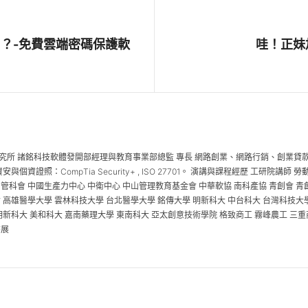
！？-免費雲端密碼保護軟
哇！正妹
究所 諸銘科技軟體發開部經理與教育事業部總監 專長 網路創業、網路行銷、創業貸款、
e 6) 資安與個資證照：CompTia Security+ , ISO 27701。 演講與課程經歷 
 管科會 中國生產力中心 中衛中心 中山管理教育基金會 中華軟協 南科產協 青創會 
 高雄醫學大學 雲林科技大學 台北醫學大學 銘傳大學 明新科大 中台科大 台灣科技大
明新科大 美和科大 嘉南藥理大學 東南科大 亞太創意技術學院 格致商工 霧峰農工 三重
書展