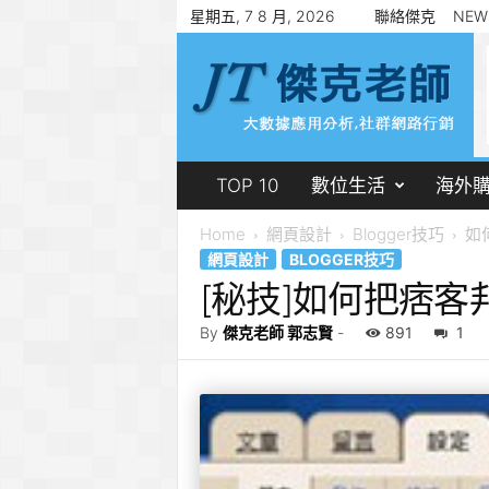
星期五, 7 8 月, 2026
聯絡傑克
NEW
傑
克
老
師
郭
志
賢
TOP 10
數位生活
海外
Home
網頁設計
Blogger技巧
如何
網頁設計
BLOGGER技巧
[秘技]如何把痞客邦
By
傑克老師 郭志賢
-
891
1