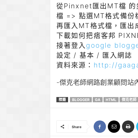
從Pinxnet匯出MT檔 
檔 => 點選MT格式備份
再匯入MT格式檔，匯出成B
下載如何把痞客邦 PIXN
接著登入
google blogg
設定 / 基本 / 匯入網誌
資料來源：
http://gaa
-傑克老師網路創業顧問站
標籤
BLOGGER
GA
HTML
傑克老師
Share