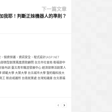
下一篇文章
加我耶！判斷正妹機器人的準則？
個資保護、資訊安全、程式設計(ASP.NET
工研院講師 勞動部微型創業鳳凰貸款顧問 台北市社會局 衛福部中
青創會內訓 臺北青年職涯發展中心 經濟部樂活創業人
學 師範大學 大葉大學 台北城市大學 聖約翰科技大
商工 新店戒護所 台南就業處 台灣知識庫 台北景福