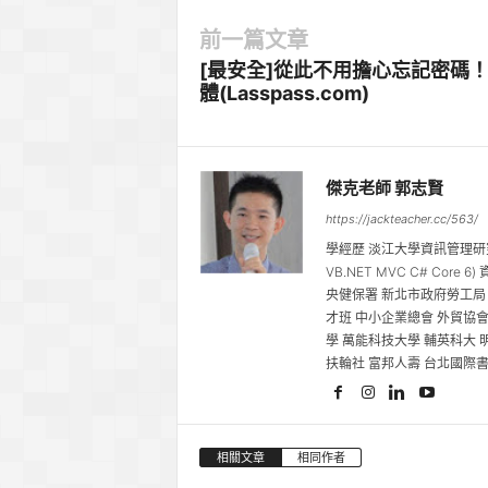
前一篇文章
[最安全]從此不用擔心忘記密碼
體(Lasspass.com)
傑克老師 郭志賢
https://jackteacher.cc/563/
學經歷 淡江大學資訊管理研
VB.NET MVC C# Cor
央健保署 新北市政府勞工局
才班 中小企業總會 外貿協會
學 萬能科技大學 輔英科大 
扶輪社 富邦人壽 台北國際
相關文章
相同作者