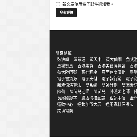
新文章使用電子郵件通知我。
關鍵標籤
鼓浪嶼
黃韻瑾
黃天中
黃大仙廟
魚式
馬場賽馬
香港集貨
香港美食博覽會
香
養大陸門號
預存程序
頁面速度優化
靠
電子書資源
電子支付
電子報行銷
電子
雜湊值演算法
雙系統
雙師計劃
雙因素
陳菊
陳苗兒老師
陳苗兒
陳燕孟老師
長尾關鍵字
錢盾掃描認證
鉅記手信
金
運動中心
連鎖加盟大展
通用資料保護法
跨境電商