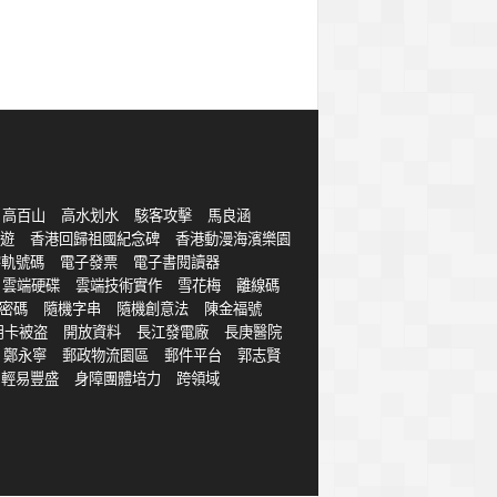
高百山
高水划水
駭客攻擊
馬良涵
遊
香港回歸祖國紀念碑
香港動漫海濱樂園
字軌號碼
電子發票
電子書閱讀器
雲端硬碟
雲端技術實作
雪花梅
離線碼
密碼
隨機字串
隨機創意法
陳金福號
用卡被盗
開放資料
長江發電廠
長庚醫院
鄭永寧
郵政物流園區
郵件平台
郭志賢
輕易豐盛
身障團體培力
跨領域