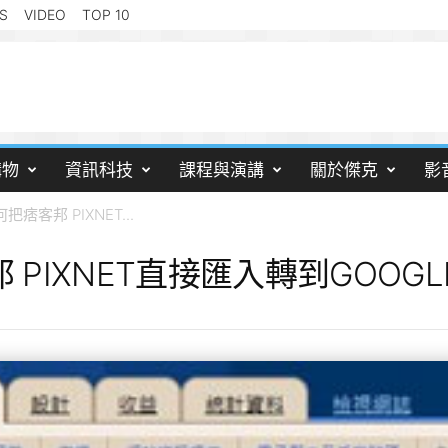
S
VIDEO
TOP 10
購物
資訊科技
課程與演講
關於傑克
影
把痞客邦 PIXNET...
 PIXNET直接匯入轉到GOOGLE