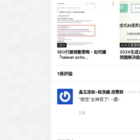
SEO
AI人工智慧
SEO行銷規劃策略，如何讓
2024生
「taiwan scho...
問題解決能
1條評論
晶玉涼岩~結良緣.招聚財
2012-10
“傑克”太神奇了! ~讚~
回覆