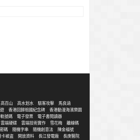
高百山
高水划水
駭客攻擊
馬良涵
遊
香港回歸祖國紀念碑
香港動漫海濱樂園
字軌號碼
電子發票
電子書閱讀器
雲端硬碟
雲端技術實作
雪花梅
離線碼
密碼
隨機字串
隨機創意法
陳金福號
用卡被盗
開放資料
長江發電廠
長庚醫院