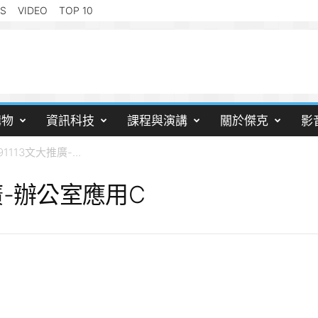
S
VIDEO
TOP 10
購物
資訊科技
課程與演講
關於傑克
影
91113文大推廣-...
推廣-辦公室應用C