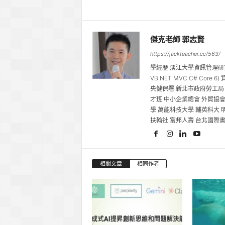
傑克老師 郭志賢
https://jackteacher.cc/563/
學經歷 淡江大學資訊管理研
VB.NET MVC C# Cor
央健保署 新北市政府勞工局
才班 中小企業總會 外貿協會
學 萬能科技大學 輔英科大 
扶輪社 富邦人壽 台北國際
相關文章
相同作者