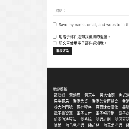
Save my name, email, and website in th
用電子郵件通知我後續的迴響。
新文章使用電子郵件通知我。
關鍵標籤
鼓浪嶼
黃韻瑾
黃天中
黃大仙廟
魚式
馬場賽馬
香港集貨
香港美食博覽會
香
養大陸門號
預存程序
頁面速度優化
靠
電子書資源
電子支付
電子報行銷
電子
雜湊值演算法
雙系統
雙師計劃
雙因素
陳菊
陳苗兒老師
陳苗兒
陳燕孟老師