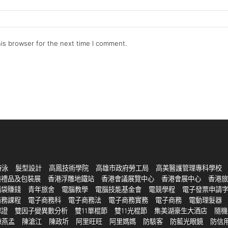
is browser for the next time I comment.
游泳
髮型設計
高鳳技術學院
高雄市政府勞工局
高美醫護管理專科學校
港禮品及包裝展
香港浮雕地鐵站
香港會議展覽中心
香港會展中心
香港旅
腦袋賺錢
青年旅舍
電腦教學
電腦技能基金會
電競學程
電子發票申請
商務課程
電子商務科
電子商務法
電子商務實務
電子商務
電動理髮器
認證
雙因子變異數分析
雙11單棍節
雙11光棍節
集美湖豪生大酒店
隨機
陳燕孟
陳滄江
陳政圻
阿里旺旺
阿里媽媽
防駭客
防藍光眼鏡
防信