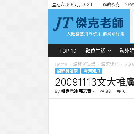
星期六, 8 8 月, 2026
聯絡傑克
NEW
傑
克
老
師
郭
志
賢
TOP 10
數位生活
海外
Home
課程與演講
雪泥鴻爪
200
課程與演講
雪泥鴻爪
20091113文大
By
傑克老師 郭志賢
-
88
0