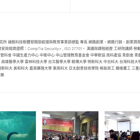
究所 諸銘科技軟體發開部經理與教育事業部總監 專長 網路創業、網路行銷、創業貸款、
e 6) 資安與個資證照：CompTia Security+ , ISO 27701。 演講與課程經歷 
 管科會 中國生產力中心 中衛中心 中山管理教育基金會 中華軟協 南科產協 青創會 
 高雄醫學大學 雲林科技大學 台北醫學大學 銘傳大學 明新科大 中台科大 台灣科技大
明新科大 美和科大 嘉南藥理大學 東南科大 亞太創意技術學院 格致商工 霧峰農工 三重
書展