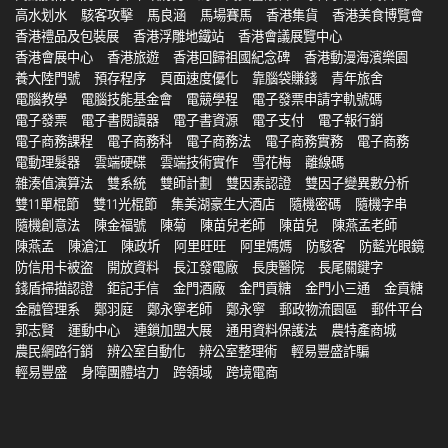
高水划水
駭客攻擊
馬良涵
馬場賽馬
香港集貨
香港美食博覽會
香港禮品及包裝展
香港浮雕地鐵站
香港會議展覽中心
香港會展中心
香港旅遊
香港回歸祖國紀念碑
香港動漫海濱樂園
養大陸門號
預存程序
頁面速度優化
靠腦袋賺錢
青年旅舍
電腦教學
電腦技能基金會
電競學程
電子發票申請字軌號碼
電子發票
電子書閱讀器
電子書資源
電子支付
電子報行銷
電子商務課程
電子商務科
電子商務法
電子商務實務
電子商務
電動理髮器
雲端硬碟
雲端技術實作
雪花梅
離線碼
雜湊值演算法
雙系統
雙師計劃
雙因素認證
雙因子變異數分析
雙11單棍節
雙11光棍節
集美湖豪生大酒店
隨機密碼
隨機字串
隨機創意法
陳金福號
陳菊
陳苗兒老師
陳苗兒
陳燕孟老師
陳燕孟
陳滄江
陳政圻
阿里旺旺
阿里媽媽
防駭客
防藍光眼鏡
防信用卡被盗
開放資料
長江發電廠
長庚醫院
長尾關鍵字
錢盾掃描認證
鉅記手信
金門酒廠
金門貢糖
金門小三通
金貢糖
金融管理系
鄭羽庭
鄭永寧老師
鄭永寧
郵政物流園區
郵件平台
郭志賢
運動中心
連鎖加盟大展
通用資料保護法
農特產商城
農民網路行銷
辨公室自動化
辨公室整理術
輕易豐盛詐騙
輕易豐盛
身障團體培力
跨領域
跨境電商