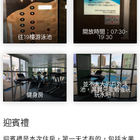
開放時間：07:30-
往19樓游泳池
19:30
並不太大的戶外泳
池，其實只能勉強玩
健身房
玩水吧！
迎賓禮
迎賓禮是本次住房，第一天才有的，包括水果