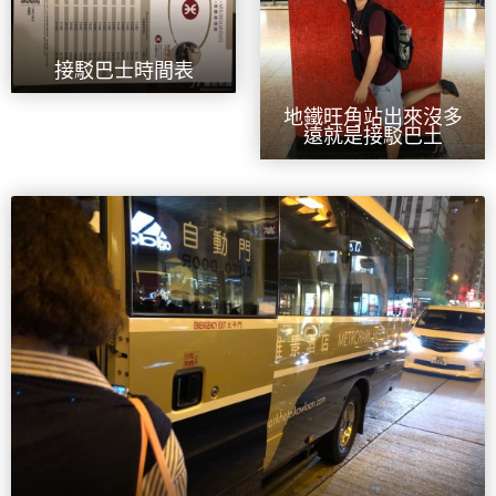
接駁巴士時間表
地鐵旺角站出來沒多
遠就是接駁巴土