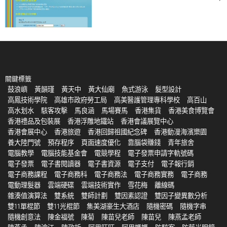
關鍵標籤
鼓浪嶼
黃韻瑾
黃天中
黃大仙廟
魚式游泳
髮型設計
高鳳技術學院
高雄市政府勞工局
高美醫護管理專科學校
高百山
高水划水
駭客攻擊
馬良涵
馬場賽馬
香港集貨
香港美食博覽會
香港禮品及包裝展
香港浮雕地鐵站
香港會議展覽中心
香港會展中心
香港旅遊
香港回歸祖國紀念碑
香港動漫海濱樂園
養大陸門號
預存程序
頁面速度優化
靠腦袋賺錢
青年旅舍
電腦教學
電腦技能基金會
電競學程
電子發票申請字軌號碼
電子發票
電子書閱讀器
電子書資源
電子支付
電子報行銷
電子商務課程
電子商務科
電子商務法
電子商務實務
電子商務
電動理髮器
雲端硬碟
雲端技術實作
雪花梅
離線碼
雜湊值演算法
雙系統
雙師計劃
雙因素認證
雙因子變異數分析
雙11單棍節
雙11光棍節
集美湖豪生大酒店
隨機密碼
隨機字串
隨機創意法
陳金福號
陳菊
陳苗兒老師
陳苗兒
陳燕孟老師