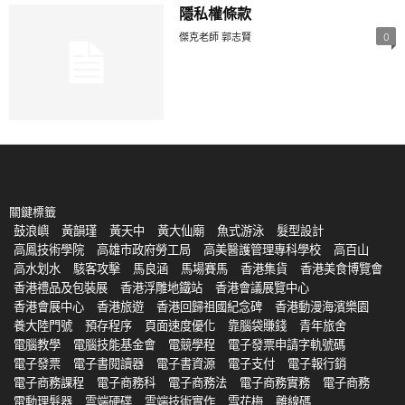
隱私權條款
傑克老師 郭志賢
0
關鍵標籤
鼓浪嶼
黃韻瑾
黃天中
黃大仙廟
魚式游泳
髮型設計
高鳳技術學院
高雄市政府勞工局
高美醫護管理專科學校
高百山
高水划水
駭客攻擊
馬良涵
馬場賽馬
香港集貨
香港美食博覽會
香港禮品及包裝展
香港浮雕地鐵站
香港會議展覽中心
香港會展中心
香港旅遊
香港回歸祖國紀念碑
香港動漫海濱樂園
養大陸門號
預存程序
頁面速度優化
靠腦袋賺錢
青年旅舍
電腦教學
電腦技能基金會
電競學程
電子發票申請字軌號碼
電子發票
電子書閱讀器
電子書資源
電子支付
電子報行銷
電子商務課程
電子商務科
電子商務法
電子商務實務
電子商務
電動理髮器
雲端硬碟
雲端技術實作
雪花梅
離線碼