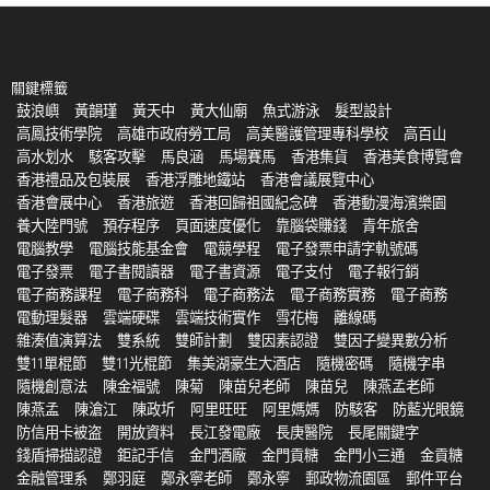
關鍵標籤
鼓浪嶼
黃韻瑾
黃天中
黃大仙廟
魚式游泳
髮型設計
高鳳技術學院
高雄市政府勞工局
高美醫護管理專科學校
高百山
高水划水
駭客攻擊
馬良涵
馬場賽馬
香港集貨
香港美食博覽會
香港禮品及包裝展
香港浮雕地鐵站
香港會議展覽中心
香港會展中心
香港旅遊
香港回歸祖國紀念碑
香港動漫海濱樂園
養大陸門號
預存程序
頁面速度優化
靠腦袋賺錢
青年旅舍
電腦教學
電腦技能基金會
電競學程
電子發票申請字軌號碼
電子發票
電子書閱讀器
電子書資源
電子支付
電子報行銷
電子商務課程
電子商務科
電子商務法
電子商務實務
電子商務
電動理髮器
雲端硬碟
雲端技術實作
雪花梅
離線碼
雜湊值演算法
雙系統
雙師計劃
雙因素認證
雙因子變異數分析
雙11單棍節
雙11光棍節
集美湖豪生大酒店
隨機密碼
隨機字串
隨機創意法
陳金福號
陳菊
陳苗兒老師
陳苗兒
陳燕孟老師
陳燕孟
陳滄江
陳政圻
阿里旺旺
阿里媽媽
防駭客
防藍光眼鏡
防信用卡被盗
開放資料
長江發電廠
長庚醫院
長尾關鍵字
錢盾掃描認證
鉅記手信
金門酒廠
金門貢糖
金門小三通
金貢糖
金融管理系
鄭羽庭
鄭永寧老師
鄭永寧
郵政物流園區
郵件平台