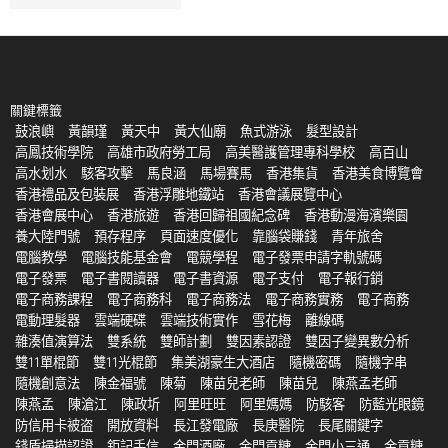
關鍵標籤
鼓浪嶼
黃韻瑾
黃天中
黃大仙廟
魚式游泳
髮型設計
高鳳技術學院
高雄市政府勞工局
高美醫護管理專科學校
高百山
高水划水
駭客攻擊
馬良涵
馬場賽馬
香港集貨
香港美食博覽會
香港禮品及包裝展
香港浮雕地鐵站
香港會議展覽中心
香港會展中心
香港旅遊
香港回歸祖國紀念碑
香港動漫海濱樂園
養大陸門號
預存程序
頁面速度優化
靠腦袋賺錢
青年旅舍
電腦教學
電腦技能基金會
電競學程
電子發票申請字軌號碼
電子發票
電子書閱讀器
電子書資源
電子支付
電子報行銷
電子商務課程
電子商務科
電子商務法
電子商務實務
電子商務
電動理髮器
雲端硬碟
雲端技術實作
雪花梅
離線碼
雜湊值演算法
雙系統
雙師計劃
雙因素認證
雙因子變異數分析
雙11單棍節
雙11光棍節
集美湖豪生大酒店
隨機密碼
隨機字串
隨機創意法
陳金福號
陳菊
陳苗兒老師
陳苗兒
陳燕孟老師
陳燕孟
陳滄江
陳政圻
阿里旺旺
阿里媽媽
防駭客
防藍光眼鏡
防信用卡被盗
開放資料
長江發電廠
長庚醫院
長尾關鍵字
錢盾掃描認證
鉅記手信
金門酒廠
金門貢糖
金門小三通
金貢糖