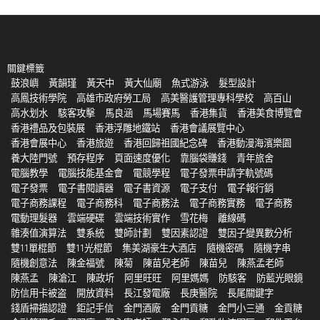
關鍵標籤
鼓浪嶼
黃韻瑾
黃天中
黃大仙廟
魚式游泳
髮型設計
高鳳技術學院
高雄市政府勞工局
高美醫護管理專科學校
高百山
高水划水
駭客攻擊
馬良涵
馬場賽馬
香港集貨
香港美食博覽會
香港禮品及包裝展
香港浮雕地鐵站
香港會議展覽中心
香港會展中心
香港旅遊
香港回歸祖國紀念碑
香港動漫海濱樂園
養大陸門號
預存程序
頁面速度優化
靠腦袋賺錢
青年旅舍
電腦教學
電腦技能基金會
電競學程
電子發票申請字軌號碼
電子發票
電子書閱讀器
電子書資源
電子支付
電子報行銷
電子商務課程
電子商務科
電子商務法
電子商務實務
電子商務
電動理髮器
雲端硬碟
雲端技術實作
雪花梅
離線碼
雜湊值演算法
雙系統
雙師計劃
雙因素認證
雙因子變異數分析
雙11單棍節
雙11光棍節
集美湖豪生大酒店
隨機密碼
隨機字串
隨機創意法
陳金福號
陳菊
陳苗兒老師
陳苗兒
陳燕孟老師
陳燕孟
陳滄江
陳政圻
阿里旺旺
阿里媽媽
防駭客
防藍光眼鏡
防信用卡被盗
開放資料
長江發電廠
長庚醫院
長尾關鍵字
錢盾掃描認證
鉅記手信
金門酒廠
金門貢糖
金門小三通
金貢糖