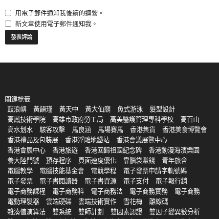
用電子郵件通知我後續的迴響。
新文章使用電子郵件通知我。
關鍵標籤
鼓浪嶼
黃韻瑾
黃天中
黃大仙廟
魚式游泳
髮型設計
高鳳技術學院
高雄市政府勞工局
高美醫護管理專科學校
高百山
高水划水
駭客攻擊
馬良涵
馬場賽馬
香港集貨
香港美食博覽會
香港禮品及包裝展
香港浮雕地鐵站
香港會議展覽中心
香港會展中心
香港旅遊
香港回歸祖國紀念碑
香港動漫海濱樂園
養大陸門號
預存程序
頁面速度優化
靠腦袋賺錢
青年旅舍
電腦教學
電腦技能基金會
電競學程
電子發票申請字軌號碼
電子發票
電子書閱讀器
電子書資源
電子支付
電子報行銷
電子商務課程
電子商務科
電子商務法
電子商務實務
電子商務
電動理髮器
雲端硬碟
雲端技術實作
雪花梅
離線碼
雜湊值演算法
雙系統
雙師計劃
雙因素認證
雙因子變異數分析