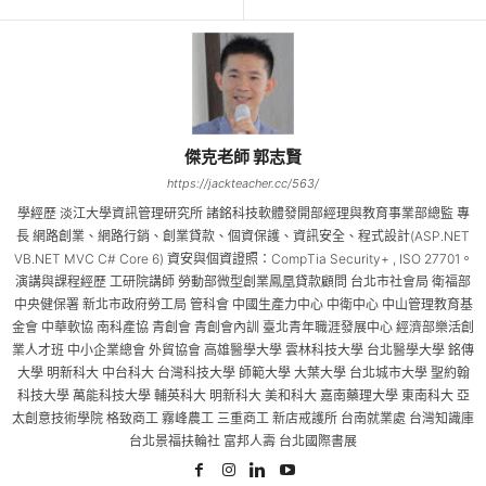
傑克老師 郭志賢
https://jackteacher.cc/563/
學經歷 淡江大學資訊管理研究所 諸銘科技軟體發開部經理與教育事業部總監 專
長 網路創業、網路行銷、創業貸款、個資保護、資訊安全、程式設計(ASP.NET
VB.NET MVC C# Core 6) 資安與個資證照：CompTia Security+ , ISO 27701。
演講與課程經歷 工研院講師 勞動部微型創業鳳凰貸款顧問 台北市社會局 衛福部
中央健保署 新北市政府勞工局 管科會 中國生產力中心 中衛中心 中山管理教育基
金會 中華軟協 南科產協 青創會 青創會內訓 臺北青年職涯發展中心 經濟部樂活創
業人才班 中小企業總會 外貿協會 高雄醫學大學 雲林科技大學 台北醫學大學 銘傳
大學 明新科大 中台科大 台灣科技大學 師範大學 大葉大學 台北城市大學 聖約翰
科技大學 萬能科技大學 輔英科大 明新科大 美和科大 嘉南藥理大學 東南科大 亞
太創意技術學院 格致商工 霧峰農工 三重商工 新店戒護所 台南就業處 台灣知識庫
台北景福扶輪社 富邦人壽 台北國際書展