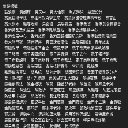
關鍵標籤
鼓浪嶼
黃韻瑾
黃天中
黃大仙廟
魚式游泳
髮型設計
高鳳技術學院
高雄市政府勞工局
高美醫護管理專科學校
高百山
高水划水
駭客攻擊
馬良涵
馬場賽馬
香港集貨
香港美食博覽會
香港禮品及包裝展
香港浮雕地鐵站
香港會議展覽中心
香港會展中心
香港旅遊
香港回歸祖國紀念碑
香港動漫海濱樂園
養大陸門號
預存程序
頁面速度優化
靠腦袋賺錢
青年旅舍
電腦教學
電腦技能基金會
電競學程
電子發票申請字軌號碼
電子發票
電子書閱讀器
電子書資源
電子支付
電子報行銷
電子商務課程
電子商務科
電子商務法
電子商務實務
電子商務
電動理髮器
雲端硬碟
雲端技術實作
雪花梅
離線碼
雜湊值演算法
雙系統
雙師計劃
雙因素認證
雙因子變異數分析
雙11單棍節
雙11光棍節
集美湖豪生大酒店
隨機密碼
隨機字串
隨機創意法
陳金福號
陳菊
陳苗兒老師
陳苗兒
陳燕孟老師
陳燕孟
陳滄江
陳政圻
阿里旺旺
阿里媽媽
防駭客
防藍光眼鏡
防信用卡被盗
開放資料
長江發電廠
長庚醫院
長尾關鍵字
錢盾掃描認證
鉅記手信
金門酒廠
金門貢糖
金門小三通
金貢糖
金融管理系
鄭羽庭
鄭永寧老師
鄭永寧
郵政物流園區
郵件平台
郭志賢
運動中心
連鎖加盟大展
通用資料保護法
農特產商城
農民網路行銷
辨公室自動化
辨公室整理術
輕易豐盛詐騙
輕易豐盛
身障團體培力
跨領域
跨境電商