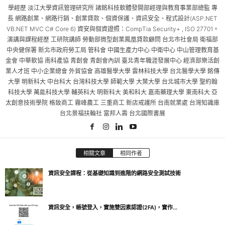
學經歷 淡江大學資訊管理研究所 諸銘科技軟體發開部經理與教育事業部總監 專
長 網路創業、網路行銷、創業貸款、個資保護、資訊安全、程式設計(ASP.NET
VB.NET MVC C# Core 6) 資安與個資證照：CompTia Security+ , ISO 27701。
演講與課程經歷 工研院講師 勞動部微型創業鳳凰貸款顧問 台北市社會局 衛福部
中央健保署 新北市政府勞工局 管科會 中國生產力中心 中衛中心 中山管理教育基
金會 中華軟協 南科產協 青創會 青創會內訓 臺北青年職涯發展中心 經濟部樂活創
業人才班 中小企業總會 外貿協會 高雄醫學大學 雲林科技大學 台北醫學大學 銘傳
大學 明新科大 中台科大 台灣科技大學 師範大學 大葉大學 台北城市大學 聖約翰
科技大學 萬能科技大學 輔英科大 明新科大 美和科大 嘉南藥理大學 東南科大 亞
太創意技術學院 格致商工 霧峰農工 三重商工 新店戒護所 台南就業處 台灣知識庫
台北景福扶輪社 富邦人壽 台北國際書展
相關文章
相同作者
資訊安全課程：從基礎知識到進階的網路安全測試技術
資訊安全，帳號登入，實施雙因素認證(2FA)，實作...