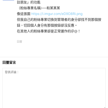
註朋友」的功能
（粉絲專業名稱)──和某某某
像這張圖
https://i.imgur.com/eD9D8Ri.png
但我自己的粉絲專業切換到管理者的身分卻找不到那個按
鈕，切回個人身分有那個按鈕卻沒反應。
在其他人的粉絲專業卻是正常運作的＠@！
回覆
回覆留言