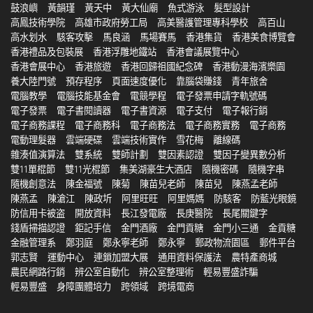
鼓浪嶼
黃韻瑾
黃天中
黃大仙廟
魚式游泳
髮型設計
高鳳技術學院
高雄市政府勞工局
高美醫護管理專科學校
高百山
高水划水
駭客攻擊
馬良涵
馬場賽馬
香港集貨
香港美食博覽會
香港禮品及包裝展
香港浮雕地鐵站
香港會議展覽中心
香港會展中心
香港旅遊
香港回歸祖國紀念碑
香港動漫海濱樂園
養大陸門號
預存程序
頁面速度優化
靠腦袋賺錢
青年旅舍
電腦教學
電腦技能基金會
電競學程
電子發票申請字軌號碼
電子發票
電子書閱讀器
電子書資源
電子支付
電子報行銷
電子商務課程
電子商務科
電子商務法
電子商務實務
電子商務
電動理髮器
雲端硬碟
雲端技術實作
雪花梅
離線碼
雜湊值演算法
雙系統
雙師計劃
雙因素認證
雙因子變異數分析
雙11單棍節
雙11光棍節
集美湖豪生大酒店
隨機密碼
隨機字串
隨機創意法
陳金福號
陳菊
陳苗兒老師
陳苗兒
陳燕孟老師
陳燕孟
陳滄江
陳政圻
阿里旺旺
阿里媽媽
防駭客
防藍光眼鏡
防信用卡被盗
開放資料
長江發電廠
長庚醫院
長尾關鍵字
錢盾掃描認證
鉅記手信
金門酒廠
金門貢糖
金門小三通
金貢糖
金融管理系
鄭羽庭
鄭永寧老師
鄭永寧
郵政物流園區
郵件平台
郭志賢
運動中心
連鎖加盟大展
通用資料保護法
農特產商城
農民網路行銷
辨公室自動化
辨公室整理術
輕易豐盛詐騙
輕易豐盛
身障團體培力
跨領域
跨境電商