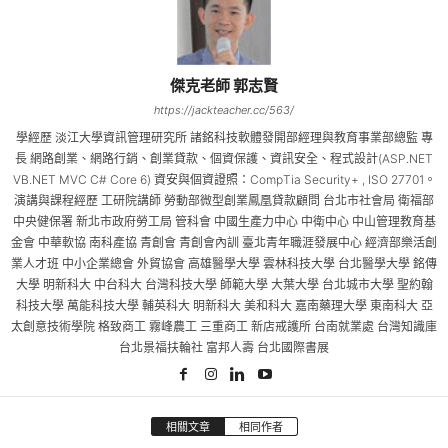
傑克老師 郭志賢
https://jackteacher.cc/563/
學經歷 淡江大學資訊管理研究所 諸銘科技軟體發開部經理與教育事業部總監 專
長 網路創業、網路行銷、創業貸款、個資保護、資訊安全、程式設計(ASP.NET
VB.NET MVC C# Core 6) 資安與個資證照：CompTia Security+ , ISO 27701。
演講與課程經歷 工研院講師 勞動部微型創業鳳凰貸款顧問 台北市社會局 衛福部
中央健保署 新北市政府勞工局 管科會 中國生產力中心 中衛中心 中山管理教育基
金會 中華軟協 南科產協 青創會 青創會內訓 臺北青年職涯發展中心 經濟部樂活創
業人才班 中小企業總會 外貿協會 高雄醫學大學 雲林科技大學 台北醫學大學 銘傳
大學 明新科大 中台科大 台灣科技大學 師範大學 大葉大學 台北城市大學 聖約翰
科技大學 萬能科技大學 輔英科大 明新科大 美和科大 嘉南藥理大學 東南科大 亞
太創意技術學院 格致商工 霧峰農工 三重商工 新店戒護所 台南就業處 台灣知識庫
台北景福扶輪社 富邦人壽 台北國際書展
相關文章
相同作者