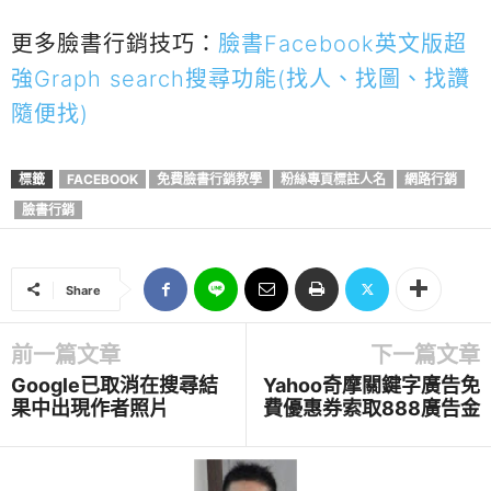
更多臉書行銷技巧：
臉書Facebook英文版超
強Graph search搜尋功能(找人、找圖、找讚
隨便找)
標籤
FACEBOOK
免費臉書行銷教學
粉絲專頁標註人名
網路行銷
臉書行銷
Share
前一篇文章
下一篇文章
Google已取消在搜尋結
Yahoo奇摩關鍵字廣告免
果中出現作者照片
費優惠券索取888廣告金