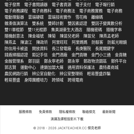
電子發票
電子書閱讀器
電子書資源
電子支付
電子報行銷
電子商務課程
電子商務科
電子商務法
電子商務實務
電子商務
電動理髮器
雲端硬碟
雲端技術實作
雪花梅
離線碼
雜湊值演算法
雙系統
雙師計劃
雙因素認證
雙因子變異數分析
雙11單棍節
雙11光棍節
集美湖豪生大酒店
隨機密碼
隨機字串
隨機創意法
陳金福號
陳菊
陳苗兒老師
陳苗兒
陳燕孟老師
陳燕孟
陳滄江
陳政圻
阿里旺旺
阿里媽媽
防駭客
防藍光眼鏡
防信用卡被盗
開放資料
長江發電廠
長庚醫院
長尾關鍵字
錢盾掃描認證
鉅記手信
金門酒廠
金門貢糖
金門小三通
金貢糖
金融管理系
鄭羽庭
鄭永寧老師
鄭永寧
郵政物流園區
郵件平台
郭志賢
運動中心
連鎖加盟大展
通用資料保護法
農特產商城
農民網路行銷
辨公室自動化
辨公室整理術
輕易豐盛詐騙
輕易豐盛
身障團體培力
跨領域
跨境電商
服務條款
免責條款
隱私權條款
聯絡傑克
最新新聞
演講及課程投影片下載
© 2018 - 2026 JACKTEACHER.CC 傑克老師