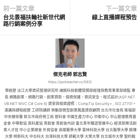
前一篇文章
下一篇文章
台北景福扶輪社新世代網
線上直播課程預告
路行銷案例分享
傑克老師 郭志賢
https://jackteacher.cc/563/
學經歷 淡江大學資訊管理研究所 諸銘科技軟體發開部經理與教育事業部總監 專
長 網路創業、網路行銷、創業貸款、個資保護、資訊安全、程式設計(ASP.NET
VB.NET MVC C# Core 6) 資安與個資證照：CompTia Security+ , ISO 27701。
演講與課程經歷 工研院講師 勞動部微型創業鳳凰貸款顧問 台北市社會局 衛福部
中央健保署 新北市政府勞工局 管科會 中國生產力中心 中衛中心 中山管理教育基
金會 中華軟協 南科產協 青創會 青創會內訓 臺北青年職涯發展中心 經濟部樂活創
業人才班 中小企業總會 外貿協會 高雄醫學大學 雲林科技大學 台北醫學大學 銘傳
大學 明新科大 中台科大 台灣科技大學 師範大學 大葉大學 台北城市大學 聖約翰