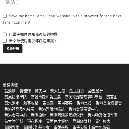
Save my name, email, and website in this browser for the next
time I comment.
用電子郵件通知我後續的迴響。
新文章使用電子郵件通知我。
關鍵標籤
鼓浪嶼
黃韻瑾
黃天中
黃大仙廟
魚式游泳
髮型設計
高鳳技術學院
高雄市政府勞工局
高美醫護管理專科學校
高百山
高水划水
駭客攻擊
馬良涵
馬場賽馬
香港集貨
香港美食博覽會
香港禮品及包裝展
香港浮雕地鐵站
香港會議展覽中心
香港會展中心
香港旅遊
香港回歸祖國紀念碑
香港動漫海濱樂園
養大陸門號
預存程序
頁面速度優化
靠腦袋賺錢
青年旅舍
電腦教學
電腦技能基金會
電競學程
電子發票申請字軌號碼