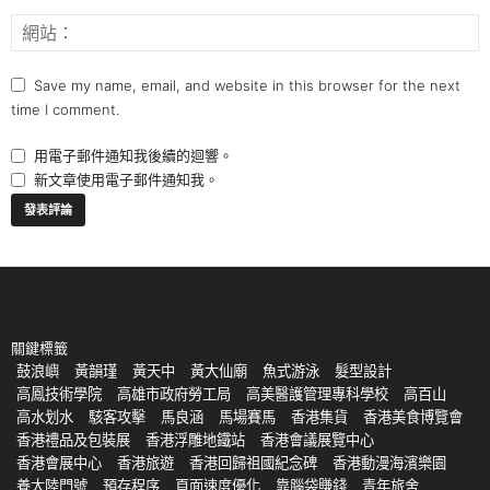
Save my name, email, and website in this browser for the next
time I comment.
用電子郵件通知我後續的迴響。
新文章使用電子郵件通知我。
關鍵標籤
鼓浪嶼
黃韻瑾
黃天中
黃大仙廟
魚式游泳
髮型設計
高鳳技術學院
高雄市政府勞工局
高美醫護管理專科學校
高百山
高水划水
駭客攻擊
馬良涵
馬場賽馬
香港集貨
香港美食博覽會
香港禮品及包裝展
香港浮雕地鐵站
香港會議展覽中心
香港會展中心
香港旅遊
香港回歸祖國紀念碑
香港動漫海濱樂園
養大陸門號
預存程序
頁面速度優化
靠腦袋賺錢
青年旅舍