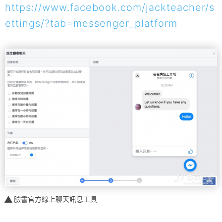
https://www.facebook.com/jackteacher/s
ettings/?tab=messenger_platform
臉書官方線上聊天訊息工具