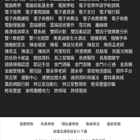
電腦教學
電腦技能基金會
電競學程
電子發票申請字軌號碼
電子發票
電子書閱讀器
電子書資源
電子支付
電子報行銷
電子商務課程
電子商務科
電子商務法
電子商務實務
電子商務
電動理髮器
雲端硬碟
雲端技術實作
雪花梅
離線碼
雜湊值演算法
雙系統
雙師計劃
雙因素認證
雙因子變異數分析
雙11單棍節
雙11光棍節
集美湖豪生大酒店
隨機密碼
隨機字串
隨機創意法
陳金福號
陳菊
陳苗兒老師
陳苗兒
陳燕孟老師
陳燕孟
陳滄江
陳政圻
阿里旺旺
阿里媽媽
防駭客
防藍光眼鏡
防信用卡被盗
開放資料
長江發電廠
長庚醫院
長尾關鍵字
錢盾掃描認證
鉅記手信
金門酒廠
金門貢糖
金門小三通
金貢糖
金融管理系
鄭羽庭
鄭永寧老師
鄭永寧
郵政物流園區
郵件平台
郭志賢
運動中心
連鎖加盟大展
通用資料保護法
農特產商城
農民網路行銷
辨公室自動化
辨公室整理術
輕易豐盛詐騙
輕易豐盛
身障團體培力
跨領域
跨境電商
服務條款
免責條款
隱私權條款
聯絡傑克
最新新聞
演講及課程投影片下載