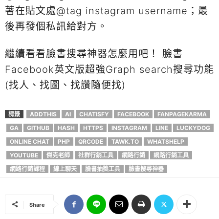
著在貼文處@tag instagram username；最
後再發個私訊給對方。
繼續看看臉書搜尋神器怎麼用吧！ 臉書
Facebook英文版超強Graph search搜尋功能
(找人、找圖、找讚隨便找)
標籤
ADDTHIS
AI
CHATISFY
FACEBOOK
FANPAGEKARMA
GA
GITHUB
HASH
HTTPS
INSTAGRAM
LINE
LUCKYDOG
ONLINE CHAT
PHP
QRCODE
TAWK.TO
WHATSHELP
YOUTUBE
傑克老師
社群行銷工具
網路行銷
網路行銷工具
網路行銷課程
線上聊天
臉書抽獎工具
臉書搜尋神器
Share