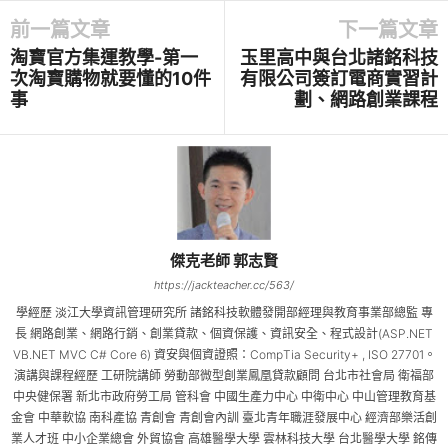
前一篇文章
下一篇文章
淘寶官方集運教學-第一
玉里高中與台北諸銘科技
次淘寶購物就要懂的10件
有限公司簽訂電商實習計
事
劃、網路創業課程
傑克老師 郭志賢
https://jackteacher.cc/563/
學經歷 淡江大學資訊管理研究所 諸銘科技軟體發開部經理與教育事業部總監 專
長 網路創業、網路行銷、創業貸款、個資保護、資訊安全、程式設計(ASP.NET
VB.NET MVC C# Core 6) 資安與個資證照：CompTia Security+ , ISO 27701。
演講與課程經歷 工研院講師 勞動部微型創業鳳凰貸款顧問 台北市社會局 衛福部
中央健保署 新北市政府勞工局 管科會 中國生產力中心 中衛中心 中山管理教育基
金會 中華軟協 南科產協 青創會 青創會內訓 臺北青年職涯發展中心 經濟部樂活創
業人才班 中小企業總會 外貿協會 高雄醫學大學 雲林科技大學 台北醫學大學 銘傳