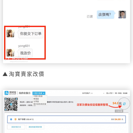
淘寶賣家改價