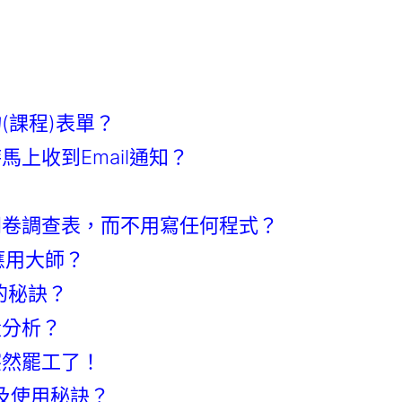
(課程)表單？
上收到Email通知？
問卷調查表，而不用寫任何程式？
件應用大師？
限的秘訣？
量分析？
突然罷工了！
及使用秘訣？