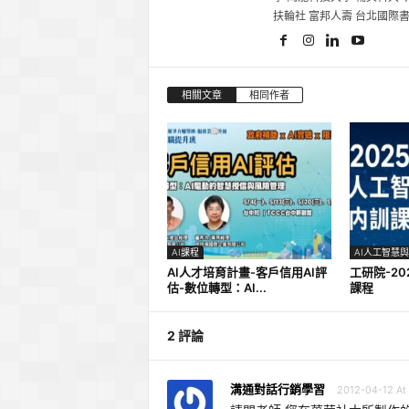
扶輪社 富邦人壽 台北國際
相關文章
相同作者
AI課程
AI人工智慧
AI人才培育計畫-客戶信用AI評
工研院-20
估-數位轉型：AI...
課程
2 評論
溝通對話行銷學習
2012-04-12 At 