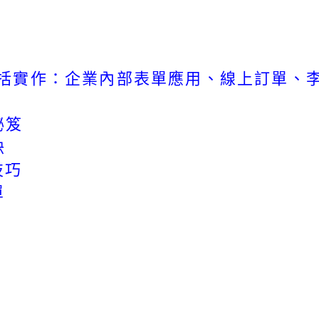
(包括實作：企業內部表單應用、線上訂單、
秘笈
訣
技巧
單