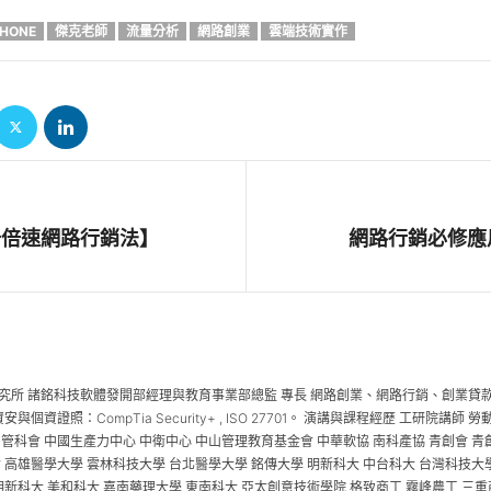
PHONE
傑克老師
流量分析
網路創業
雲端技術實作
【十倍速網路行銷法】
網路行銷必修應
究所 諸銘科技軟體發開部經理與教育事業部總監 專長 網路創業、網路行銷、創業貸款、
e 6) 資安與個資證照：CompTia Security+ , ISO 27701。 演講與課程經歷 
 管科會 中國生產力中心 中衛中心 中山管理教育基金會 中華軟協 南科產協 青創會 
 高雄醫學大學 雲林科技大學 台北醫學大學 銘傳大學 明新科大 中台科大 台灣科技大
明新科大 美和科大 嘉南藥理大學 東南科大 亞太創意技術學院 格致商工 霧峰農工 三重