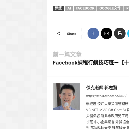
標籤
AI
FACEBOOK
GOOGLE文件
I
Share
前一篇文章
Facebook課程行銷技巧班－
傑克老師 郭志賢
https://jackteacher.cc/563/
學經歷 淡江大學資訊管理研
VB.NET MVC C# Cor
央健保署 新北市政府勞工局
才班 中小企業總會 外貿協會
學 萬能科技大學 輔英科大 