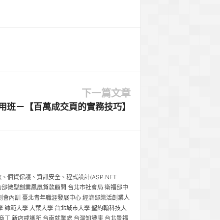
下一篇文章
用班－【百萬成交頁的實務技巧】
個資保護、資訊安全、程式設計(ASP.NET
工研院講師 勞動部微型創業鳳凰貸款顧問 台北市社會局 衛福部中
青創會內訓 臺北青年職涯發展中心 經濟部樂活創業人
學 師範大學 大葉大學 台北城市大學 聖約翰科技大
商工 新店戒護所 台南就業處 台灣知識庫 台北景福