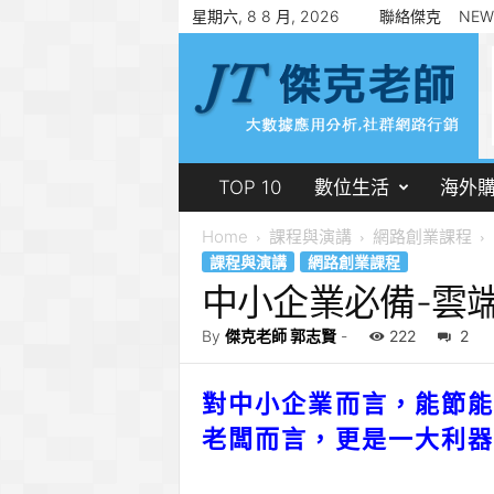
星期六, 8 8 月, 2026
聯絡傑克
NEW
傑
克
老
師
郭
志
賢
TOP 10
數位生活
海外
Home
課程與演講
網路創業課程
課程與演講
網路創業課程
中小企業必備-雲
By
傑克老師 郭志賢
-
222
2
對中小企業而言，能節
老闆而言，更是一大利器