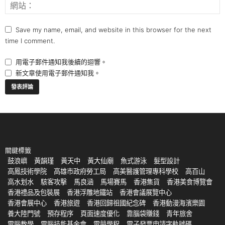
Save my name, email, and website in this browser for the next
time I comment.
用電子郵件通知我後續的迴響。
新文章使用電子郵件通知我。
關鍵標籤
鼓浪嶼
黃韻瑾
黃天中
黃大仙廟
魚式游泳
髮型設計
高鳳技術學院
高雄市政府勞工局
高美醫護管理專科學校
高百山
高水划水
駭客攻擊
馬良涵
馬場賽馬
香港集貨
香港美食博覽會
香港禮品及包裝展
香港浮雕地鐵站
香港會議展覽中心
香港會展中心
香港旅遊
香港回歸祖國紀念碑
香港動漫海濱樂園
養大陸門號
預存程序
頁面速度優化
靠腦袋賺錢
青年旅舍
電腦教學
電腦技能基金會
電競學程
電子發票申請字軌號碼