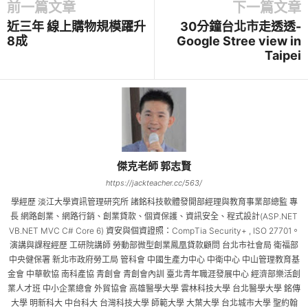
前一篇文章
下一篇文章
近三年 線上購物規模躍升
30分鐘台北市走透透-
8成
Google Stree view in
Taipei
傑克老師 郭志賢
https://jackteacher.cc/563/
學經歷 淡江大學資訊管理研究所 諸銘科技軟體發開部經理與教育事業部總監 專
長 網路創業、網路行銷、創業貸款、個資保護、資訊安全、程式設計(ASP.NET
VB.NET MVC C# Core 6) 資安與個資證照：CompTia Security+ , ISO 27701。
演講與課程經歷 工研院講師 勞動部微型創業鳳凰貸款顧問 台北市社會局 衛福部
中央健保署 新北市政府勞工局 管科會 中國生產力中心 中衛中心 中山管理教育基
金會 中華軟協 南科產協 青創會 青創會內訓 臺北青年職涯發展中心 經濟部樂活創
業人才班 中小企業總會 外貿協會 高雄醫學大學 雲林科技大學 台北醫學大學 銘傳
大學 明新科大 中台科大 台灣科技大學 師範大學 大葉大學 台北城市大學 聖約翰