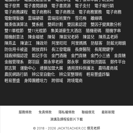
電子發票
電子書閱讀器
電子書資源
電子支付
電子報行銷
電子商務課程
電子商務科
電子商務法
電子商務實務
電子商務
電動理髮器
雲端硬碟
雲端技術實作
雪花梅
離線碼
雜湊值演算法
雙系統
雙師計劃
雙因素認證
雙因子變異數分析
雙11單棍節
雙11光棍節
集美湖豪生大酒店
隨機密碼
隨機字串
隨機創意法
陳金福號
陳菊
陳苗兒老師
陳苗兒
陳燕孟老師
陳燕孟
陳滄江
陳政圻
阿里旺旺
阿里媽媽
防駭客
防藍光眼鏡
防信用卡被盗
開放資料
長江發電廠
長庚醫院
長尾關鍵字
錢盾掃描認證
鉅記手信
金門酒廠
金門貢糖
金門小三通
金貢糖
金融管理系
鄭羽庭
鄭永寧老師
鄭永寧
郵政物流園區
郵件平台
郭志賢
運動中心
連鎖加盟大展
通用資料保護法
農特產商城
農民網路行銷
辨公室自動化
辨公室整理術
輕易豐盛詐騙
輕易豐盛
身障團體培力
跨領域
跨境電商
服務條款
免責條款
隱私權條款
聯絡傑克
最新新聞
演講及課程投影片下載
© 2018 - 2026 JACKTEACHER.CC 傑克老師