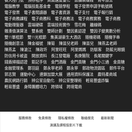
養大陸門號
預存程序
頁面速度優化
靠腦袋賺錢
青年旅舍
電腦教學
電腦技能基金會
電競學程
電子發票申請字軌號碼
電子發票
電子書閱讀器
電子書資源
電子支付
電子報行銷
電子商務課程
電子商務科
電子商務法
電子商務實務
電子商務
電動理髮器
雲端硬碟
雲端技術實作
雪花梅
離線碼
雜湊值演算法
雙系統
雙師計劃
雙因素認證
雙因子變異數分析
雙11單棍節
雙11光棍節
集美湖豪生大酒店
隨機密碼
隨機字串
隨機創意法
陳金福號
陳菊
陳苗兒老師
陳苗兒
陳燕孟老師
陳燕孟
陳滄江
陳政圻
阿里旺旺
阿里媽媽
防駭客
防藍光眼鏡
防信用卡被盗
開放資料
長江發電廠
長庚醫院
長尾關鍵字
錢盾掃描認證
鉅記手信
金門酒廠
金門貢糖
金門小三通
金貢糖
金融管理系
鄭羽庭
鄭永寧老師
鄭永寧
郵政物流園區
郵件平台
郭志賢
運動中心
連鎖加盟大展
通用資料保護法
農特產商城
農民網路行銷
辨公室自動化
辨公室整理術
輕易豐盛詐騙
輕易豐盛
身障團體培力
跨領域
跨境電商
服務條款
免責條款
隱私權條款
聯絡傑克
最新新聞
演講及課程投影片下載