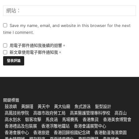
Save my name, email, and website in this browser for the next
time I comment.
用電子郵件通知我後續的迴響。
新文章使用電子郵件通知我。
關鍵標籤
鼓浪嶼
黃韻瑾
黃天中
黃大仙廟
魚式游泳
髮型設計
高鳳技術學院
高雄市政府勞工局
高美醫護管理專科學校
高百山
高水划水
駭客攻擊
馬良涵
馬場賽馬
香港集貨
香港美食博覽會
香港禮品及包裝展
香港浮雕地鐵站
香港會議展覽中心
香港會展中心
香港旅遊
香港回歸祖國紀念碑
香港動漫海濱樂園