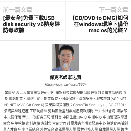
前一篇文章
下一篇文章
[最安全]免費下載USB
[CD/DVD to DMG]如何
disk security v6隨身碟
在windows環境下備份
防毒軟體
mac os的光碟？
傑克老師 郭志賢
https://jackteacher.cc/563/
學經歷 淡江大學資訊管理研究所 諸銘科技軟體發開部經理與教育事業部總監 專
長 網路創業、網路行銷、創業貸款、個資保護、資訊安全、程式設計(ASP.NET
VB.NET MVC C# Core 6) 資安與個資證照：CompTia Security+ , ISO 27701。
演講與課程經歷 工研院講師 勞動部微型創業鳳凰貸款顧問 台北市社會局 衛福部
中央健保署 新北市政府勞工局 管科會 中國生產力中心 中衛中心 中山管理教育基
金會 中華軟協 南科產協 青創會 青創會內訓 臺北青年職涯發展中心 經濟部樂活創
業人才班 中小企業總會 外貿協會 高雄醫學大學 雲林科技大學 台北醫學大學 銘傳